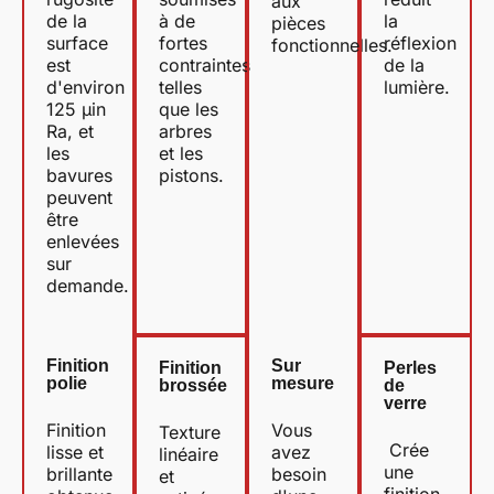
aux
de la
à de
la
pièces
surface
fortes
réflexion
fonctionnelles.
est
contraintes
de la
d'environ
telles
lumière.
125 µin
que les
Ra, et
arbres
les
et les
bavures
pistons.
peuvent
être
enlevées
sur
demande.
Finition
Sur
Finition
Perles
polie
mesure
brossée
de
verre
Finition
Vous
Texture
Crée
lisse et
avez
linéaire
une
brillante
besoin
et
finition