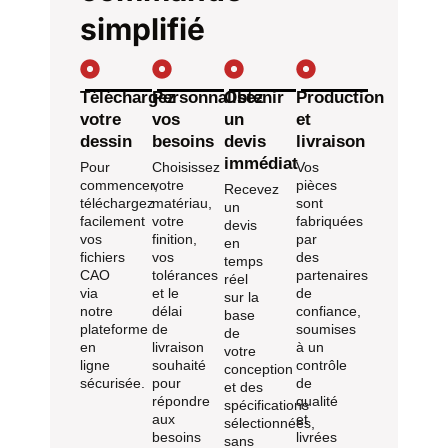
simplifié
Téléchargez
Personnalisez
Obtenir
Production
votre
vos
un
et
dessin
besoins
devis
livraison
immédiat
Pour
Choisissez
Vos
commencer,
votre
pièces
Recevez
téléchargez
matériau,
sont
un
facilement
votre
fabriquées
devis
vos
finition,
par
en
fichiers
vos
des
temps
CAO
tolérances
partenaires
réel
via
et le
de
sur la
notre
délai
confiance,
base
plateforme
de
soumises
de
en
livraison
à un
votre
ligne
souhaité
contrôle
conception
sécurisée.
pour
de
et des
répondre
qualité
spécifications
aux
et
sélectionnées,
besoins
livrées
sans