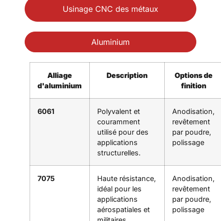
Usinage CNC des métaux
Aluminium
Alliage
Description
Options de
d'aluminium
finition
6061
Polyvalent et
Anodisation,
couramment
revêtement
utilisé pour des
par poudre,
applications
polissage
structurelles.
7075
Haute résistance,
Anodisation,
idéal pour les
revêtement
applications
par poudre,
aérospatiales et
polissage
militaires.