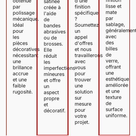
obtenue
d'une
satinée
lisse et
par
finition
créée à
mate
polissage
spécifique
l'aide
par
mécanique.
?
de
sablage,
Idéal
Soumettez
bandes
généralemen
pour
un
abrasives
avec
les
appel
ou de
des
pièces
d'offres
brosses.
billes
décoratives
et nous
Elle
de
nécessitant
travaillerons
réduit
verre,
une
avec
les
offrant
brillance
vous
imperfections
une
accrue
pour
mineures
esthétique
et une
trouver
et offre
améliorée
faible
une
un
et une
rugosité.
solution
aspect
texture
sur
propre
de
mesure
et
surface
pour
décoratif.
uniforme.
votre
projet.