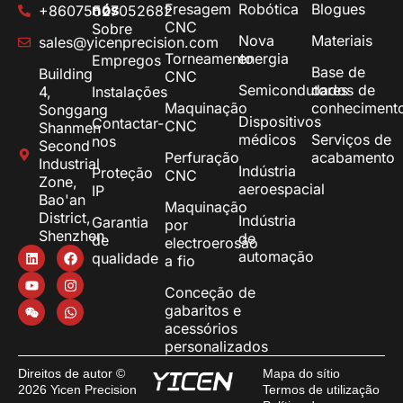
Fresagem
Robótica
Blogues
nós
+86075527052682
CNC
Sobre
Nova
Materiais
sales@yicenprecision.com
Torneamento
energia
Empregos
Base de
Building
CNC
Semicondutores
dados de
4,
Instalações
Maquinação
conheciment
Songgang
Dispositivos
Contactar-
CNC
Shanmen
médicos
Serviços de
nos
Second
Perfuração
acabamento
Industrial
Indústria
Proteção
CNC
Zone,
aeroespacial
IP
Bao'an
Maquinação
District,
Indústria
Garantia
por
Shenzhen
de
de
electroerosão
automação
qualidade
a fio
Conceção de
gabaritos e
acessórios
personalizados
Direitos de autor ©
Mapa do sítio
2026 Yicen Precision
Termos de utilização