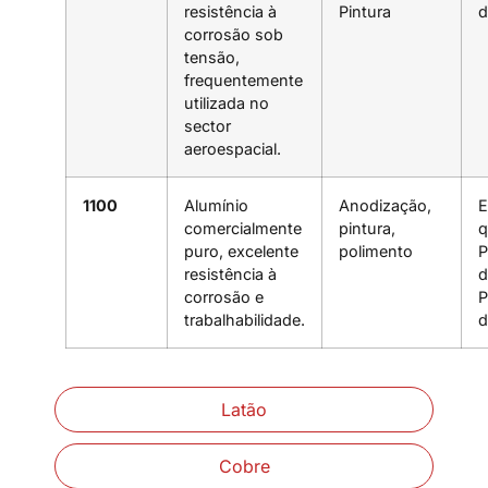
resistência à
Pintura
d
corrosão sob
tensão,
frequentemente
utilizada no
sector
aeroespacial.
1100
Alumínio
Anodização,
E
comercialmente
pintura,
q
puro, excelente
polimento
P
resistência à
d
corrosão e
P
trabalhabilidade.
d
Latão
Cobre