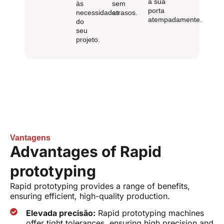
à sua
às
sem
porta
necessidades
atrasos.
atempadamente.
do
seu
projeto.
Vantagens
Advantages of Rapid
prototyping
Rapid prototyping provides a range of benefits,
ensuring efficient, high-quality production.
Elevada precisão:
Rapid prototyping machines
offer tight tolerances, ensuring high precision and