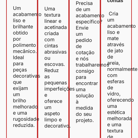
contas
Precisa
Um
Uma
de um
Cria
acabamento
textura
acabamento
um
liso e
linear e
específico?
acabamento
brilhante
acetinada
Envie
liso e
obtido
criada
um
mate
por
com
pedido
através
polimento
cintas
de
de jato
mecânico.
abrasivas
cotação
de
Ideal
ou
e nós
areia,
para
escovas.
trabalharemos
normalmente
peças
Reduz
consigo
com
decorativas
as
para
esferas
que
pequenas
encontrar
de
exijam
imperfeições
uma
vidro,
um
e
solução
oferecendo
brilho
oferece
à
uma
melhorado
um
medida
estética
e uma
aspeto
do seu
melhorada
rugosidade
limpo e
projeto.
e uma
reduzida.
decorativo.
textura
de