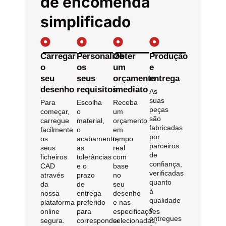
de encomenda
simplificado
Carregar
Personalize
Obter
Produção
o
os
um
e
seu
seus
orçamento
entrega
desenho
requisitos
imediato
As
suas
Para
Escolha
Receba
peças
começar,
o
um
são
carregue
material,
orçamento
fabricadas
facilmente
o
em
por
os
acabamento,
tempo
parceiros
seus
as
real
de
ficheiros
tolerâncias
com
confiança,
CAD
e o
base
verificadas
através
prazo
no
quanto
da
de
seu
à
nossa
entrega
desenho
qualidade
plataforma
preferido
e nas
e
online
para
especificações
entregues
segura.
corresponder
selecionadas,