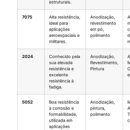
estruturais.
7075
Alta resistência,
Anodização,
A
ideal para
revestimento
m
aplicações
em pó,
c
aeroespaciais e
polimento
d
militares.
r
2024
Conhecido pela
Anodização,
A
sua elevada
Revestimento,
M
resistência e
Pintura
C
excelente
e
resistência à
fadiga.
5052
Boa resistência
Anodização,
M
à corrosão e
pintura,
A
formabilidade,
polimento
T
utilizada em
c
aplicações