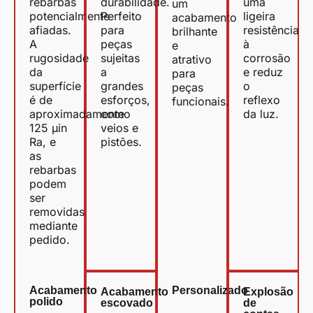
rebarbas
durabilidade.
uma
um
potencialmente
Perfeito
ligeira
acabamento
afiadas.
para
resistência
brilhante
A
peças
à
e
rugosidade
sujeitas
corrosão
atrativo
da
a
e reduz
para
superfície
grandes
o
peças
é de
esforços,
reflexo
funcionais.
aproximadamente
como
da luz.
125 µin
veios e
Ra, e
pistões.
as
rebarbas
podem
ser
removidas
mediante
pedido.
Acabamento
Personalizado
Acabamento
Explosão
polido
escovado
de