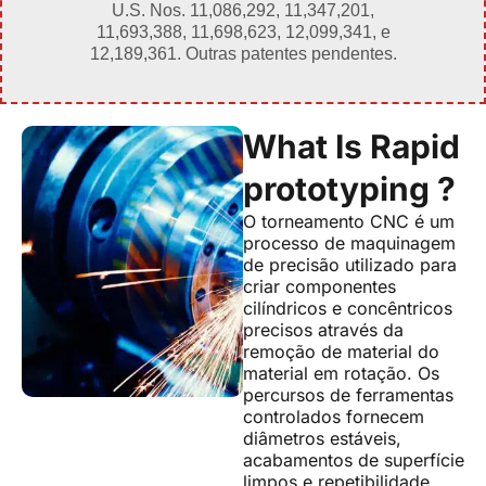
U.S. Nos. 11,086,292, 11,347,201,
11,693,388, 11,698,623, 12,099,341, e
12,189,361. Outras patentes pendentes.
What Is Rapid
prototyping ?
O torneamento CNC é um
processo de maquinagem
de precisão utilizado para
criar componentes
cilíndricos e concêntricos
precisos através da
remoção de material do
material em rotação. Os
percursos de ferramentas
controlados fornecem
diâmetros estáveis,
acabamentos de superfície
limpos e repetibilidade