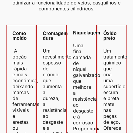
otimizar a funcionalidade de veios, casquilhos e
componentes cilíndricos.
Niquelagem
Como
Cromagem
Óxido
moído
dura
preto
Uma
A
Um
Um
fina
opção
revestimento
tratamento
camada
mais
espesso
químico
de
rápida
de
que
níquel
e mais
crómio
cria
galvanizado
económica,
que
uma
que
deixando
aumenta
superfície
melhora
marcas
a
escura
a
de
dureza,
e preta
resistência
ferramentas
a
mate
ao
visíveis
resistência
nas
desgaste
e
ao
peças
e à
arestas
desgaste
de aço.
corrosão.
ou
e a
Oferece
Proporciona