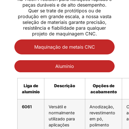
peças duráveis e de alto desempenho.
Quer se trate de protótipos ou de
produção em grande escala, a nossa vasta
seleção de materiais garante precisão,
resistência e fiabilidade para qualquer
projeto de maquinagem CNC.
Maquinação de metais CNC
Alumínio
Liga de
Descrição
Opções de
alumínio
acabamento
6061
Versátil e
Anodização,
C
normalmente
revestimento
a
utilizado para
em pó,
a
aplicações
polimento