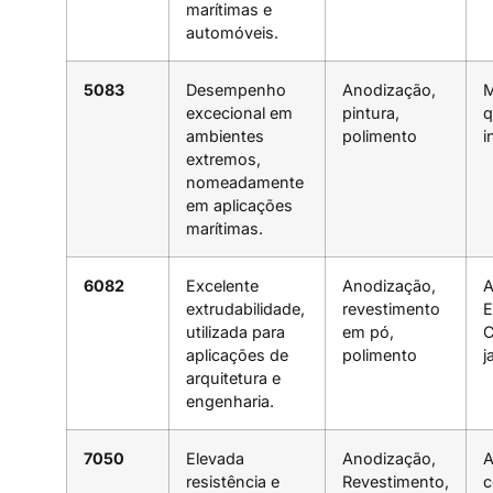
marítimas e
automóveis.
5083
Desempenho
Anodização,
M
excecional em
pintura,
q
ambientes
polimento
i
extremos,
nomeadamente
em aplicações
marítimas.
6082
Excelente
Anodização,
A
extrudabilidade,
revestimento
E
utilizada para
em pó,
C
aplicações de
polimento
j
arquitetura e
engenharia.
7050
Elevada
Anodização,
A
resistência e
Revestimento,
c