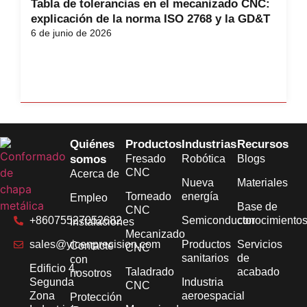
Tabla de tolerancias en el mecanizado CNC:
explicación de la norma ISO 2768 y la GD&T
6 de junio de 2026
Quiénes
Productos
Industrias
Recursos
somos
Fresado
Robótica
Blogs
CNC
Acerca de
Nueva
Materiales
Torneado
energía
Empleo
Base de
CNC
+86075527052682
Semiconductor
conocimiento
Instalaciones
Mecanizado
sales@yicenprecision.com
Productos
Servicios
Contacte
CNC
sanitarios
de
con
Edificio 4,
Taladrado
acabado
nosotros
Segunda
Industria
CNC
Zona
aeroespacial
Protección