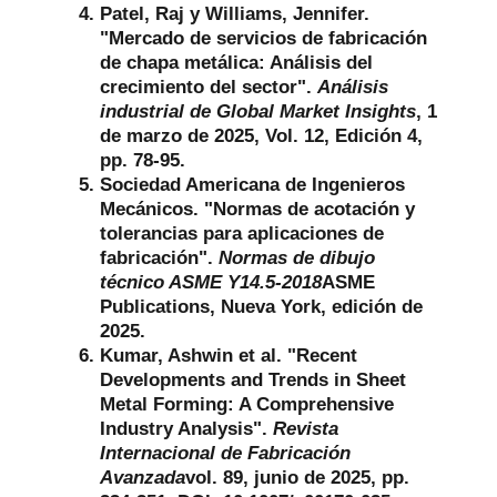
Patel, Raj y Williams, Jennifer.
"Mercado de servicios de fabricación
de chapa metálica: Análisis del
crecimiento del sector".
Análisis
industrial de Global Market Insights
, 1
de marzo de 2025, Vol. 12, Edición 4,
pp. 78-95.
Sociedad Americana de Ingenieros
Mecánicos. "Normas de acotación y
tolerancias para aplicaciones de
fabricación".
Normas de dibujo
técnico ASME Y14.5-2018
ASME
Publications, Nueva York, edición de
2025.
Kumar, Ashwin et al. "Recent
Developments and Trends in Sheet
Metal Forming: A Comprehensive
Industry Analysis".
Revista
Internacional de Fabricación
Avanzada
vol. 89, junio de 2025, pp.