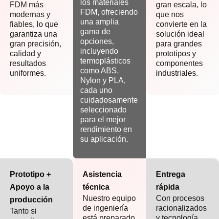
los materiales
FDM más
gran escala, lo
FDM, ofreciendo
modernas y
que nos
una amplia
fiables, lo que
convierte en la
gama de
garantiza una
solución ideal
opciones,
gran precisión,
para grandes
incluyendo
calidad y
prototipos y
termoplásticos
resultados
componentes
como ABS,
uniformes.
industriales.
Nylon y PLA,
cada uno
cuidadosamente
seleccionado
para el mejor
rendimiento en
su aplicación.
Prototipo +
Asistencia
Entrega
Apoyo a la
técnica
rápida
Nuestro equipo
Con procesos
producción
de ingeniería
racionalizados
Tanto si
está preparado
y tecnología