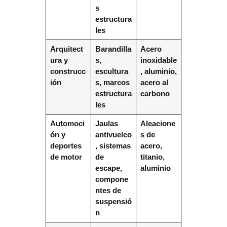
s
estructura
les
Arquitect
Barandilla
Acero
ura y
s,
inoxidable
construcc
escultura
, aluminio,
ión
s, marcos
acero al
estructura
carbono
les
Automoci
Jaulas
Aleacione
ón y
antivuelco
s de
deportes
, sistemas
acero,
de motor
de
titanio,
escape,
aluminio
compone
ntes de
suspensió
n