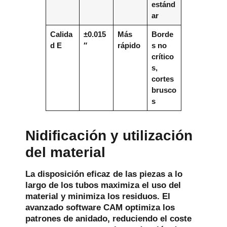
estánd
ar
Calida
±0.015
Más
Borde
d E
″
rápido
s no
crítico
s,
cortes
brusco
s
Nidificación y utilización
del material
La disposición eficaz de las piezas a lo
largo de los tubos maximiza el uso del
material y minimiza los residuos. El
avanzado software CAM optimiza los
patrones de anidado, reduciendo el coste