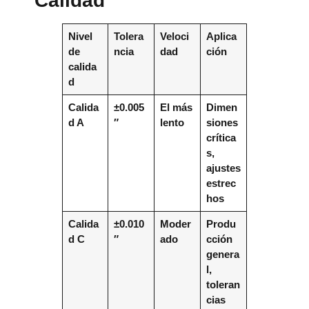
Calidad
Nivel
Tolera
Veloci
Aplica
de
ncia
dad
ción
calida
d
Calida
±0.005
El más
Dimen
d A
″
lento
siones
crítica
s,
ajustes
estrec
hos
Calida
±0.010
Moder
Produ
d C
″
ado
cción
genera
l,
toleran
cias