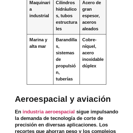
Maquinari
Cilindros
Acero de
a
hidráulico
gran
industrial
s, tubos
espesor,
estructura
aceros
les
aleados
Marina y
Barandilla
Cobre-
alta mar
s,
níquel,
sistemas
acero
de
inoxidable
propulsió
dúplex
n,
tuberías
Aeroespacial y aviación
En
industria aeroespacial
sigue impulsando
la demanda de tecnología de corte de
precisión en diversas aplicaciones. Los
recortes que ahorran peso y los complejos