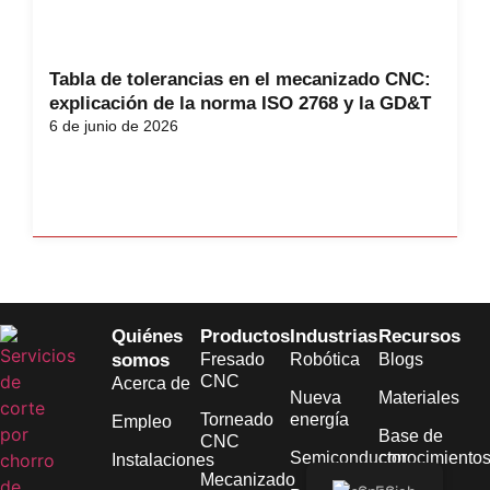
Tabla de tolerancias en el mecanizado CNC:
explicación de la norma ISO 2768 y la GD&T
6 de junio de 2026
Quiénes
Productos
Industrias
Recursos
somos
Fresado
Robótica
Blogs
CNC
Acerca de
Nueva
Materiales
Torneado
energía
Empleo
Base de
CNC
Semiconductor
conocimiento
Instalaciones
Mecanizado