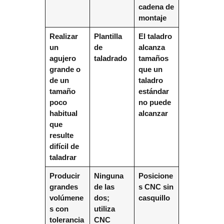
cadena de
montaje
Realizar
Plantilla
El taladro
un
de
alcanza
agujero
taladrado
tamaños
grande o
que un
de un
taladro
tamaño
estándar
poco
no puede
habitual
alcanzar
que
resulte
difícil de
taladrar
Producir
Ninguna
Posicione
grandes
de las
s CNC sin
volúmene
dos;
casquillo
s con
utiliza
tolerancia
CNC