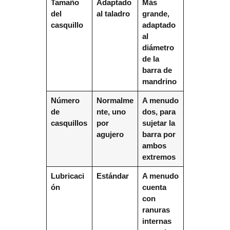
Tamaño
Adaptado
Más
del
al taladro
grande,
casquillo
adaptado
al
diámetro
de la
barra de
mandrino
Número
Normalme
A menudo
de
nte, uno
dos, para
casquillos
por
sujetar la
agujero
barra por
ambos
extremos
Lubricaci
Estándar
A menudo
ón
cuenta
con
ranuras
internas