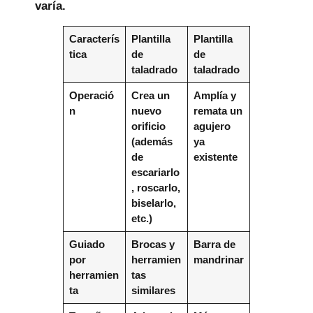
varía.
Caracterís
Plantilla
Plantilla
tica
de
de
taladrado
taladrado
Operació
Crea un
Amplía y
n
nuevo
remata un
orificio
agujero
(además
ya
de
existente
escariarlo
, roscarlo,
biselarlo,
etc.)
Guiado
Brocas y
Barra de
por
herramien
mandrinar
herramien
tas
ta
similares