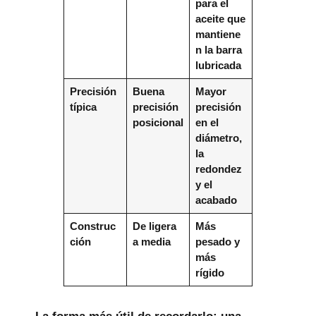
para el
aceite que
mantiene
n la barra
lubricada
Precisión
Buena
Mayor
típica
precisión
precisión
posicional
en el
diámetro,
la
redondez
y el
acabado
Construc
De ligera
Más
ción
a media
pesado y
más
rígido