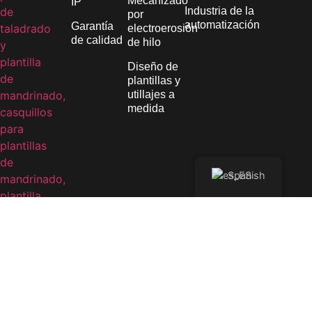
Mecanizado
IP
Industria de la
por
automatización
Garantía
electroerosión
de calidad
de hilo
Diseño de
plantillas y
utillajes a
medida
Spanish