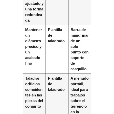
ajustado y
una forma
redondea
da
Mantener
Plantilla
Barra de
un
de
mandrinar
diámetro
taladrado
de un
preciso y
solo
un
punto con
acabado
soporte
fino
de
casquillo
Taladrar
Plantilla
A menudo
orificios
de
portátil,
coinciden
taladrado
ideal para
tes en las
trabajos
piezas del
sobre el
conjunto
terreno o
en la