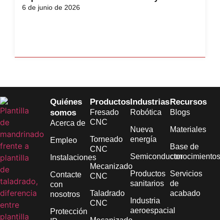
6 de junio de 2026
Quiénes
Productos
Industrias
Recursos
somos
Fresado
Robótica
Blogs
CNC
Acerca de
Nueva
Materiales
Torneado
energía
Empleo
Base de
CNC
Semiconductor
conocimiento
Instalaciones
Mecanizado
Productos
Servicios
Contacte
CNC
sanitarios
de
con
Taladrado
acabado
nosotros
Industria
CNC
aeroespacial
Protección