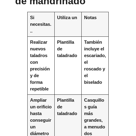
de mandrinado
Si
Utiliza un
Notas
necesitas.
..
Realizar
Plantilla
También
nuevos
de
incluye el
taladros
taladrado
escariado,
con
el
precisión
roscado y
y de
el
forma
biselado
repetible
Ampliar
Plantilla
Casquillo
un orificio
de
s guía
hasta
taladrado
más
conseguir
grandes,
un
a menudo
diámetro
dos