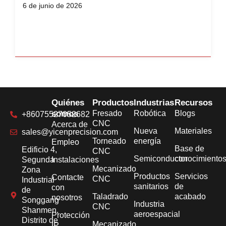
6 de junio de 2026
Quiénes
Productos
Industrias
Recursos
somos
Fresado
Robótica
Blogs
+86075527052682
CNC
Acerca de
Nueva
Materiales
sales@yicenprecision.com
Torneado
energía
Empleo
Base de
Edificio 4,
CNC
Semiconductor
conocimiento
Segunda
Instalaciones
Mecanizado
Zona
Productos
Servicios
Contacte
CNC
Industrial
sanitarios
de
con
de
Taladrado
acabado
nosotros
Songgang
Industria
CNC
Shanmen,
aeroespacial
Protección
Distrito de
Mecanizado
IP