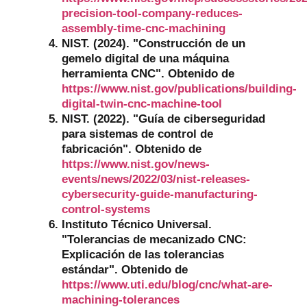
precision-tool-company-reduces-
assembly-time-cnc-machining
NIST. (2024). "Construcción de un
gemelo digital de una máquina
herramienta CNC". Obtenido de
https://www.nist.gov/publications/building-
digital-twin-cnc-machine-tool
NIST. (2022). "Guía de ciberseguridad
para sistemas de control de
fabricación". Obtenido de
https://www.nist.gov/news-
events/news/2022/03/nist-releases-
cybersecurity-guide-manufacturing-
control-systems
Instituto Técnico Universal.
"Tolerancias de mecanizado CNC:
Explicación de las tolerancias
estándar". Obtenido de
https://www.uti.edu/blog/cnc/what-are-
machining-tolerances