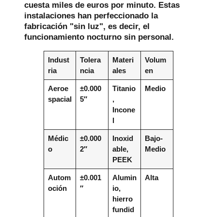
cuesta miles de euros por minuto. Estas
instalaciones han perfeccionado la
fabricación "sin luz", es decir, el
funcionamiento nocturno sin personal.
Indust
Tolera
Materi
Volum
ria
ncia
ales
en
Aeroe
±0.000
Titanio
Medio
spacial
5″
,
Incone
l
Médic
±0.000
Inoxid
Bajo-
o
2″
able,
Medio
PEEK
Autom
±0.001
Alumin
Alta
oción
″
io,
hierro
fundid