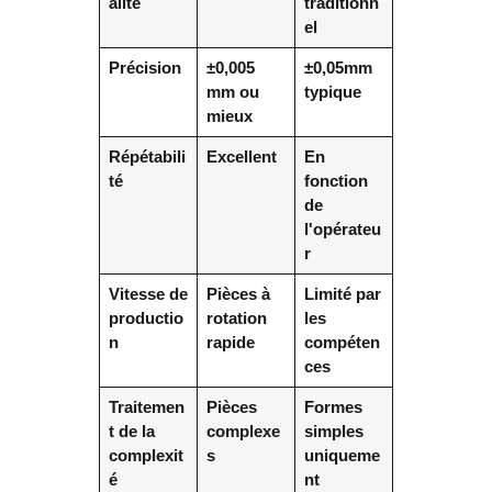
alité
traditionn
el
Précision
±0,005
±0,05mm
mm ou
typique
mieux
Répétabili
Excellent
En
té
fonction
de
l'opérateu
r
Vitesse de
Pièces à
Limité par
productio
rotation
les
n
rapide
compéten
ces
Traitemen
Pièces
Formes
t de la
complexe
simples
complexit
s
uniqueme
é
nt