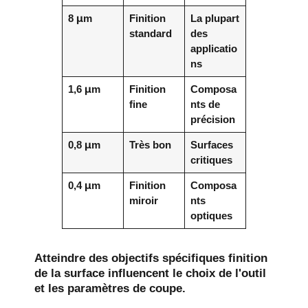
8 μm
Finition
La plupart
standard
des
applicatio
ns
1,6 μm
Finition
Composa
fine
nts de
précision
0,8 μm
Très bon
Surfaces
critiques
0,4 μm
Finition
Composa
miroir
nts
optiques
Atteindre des objectifs spécifiques
finition
de la surface
influencent le choix de l'outil
et les paramètres de coupe.