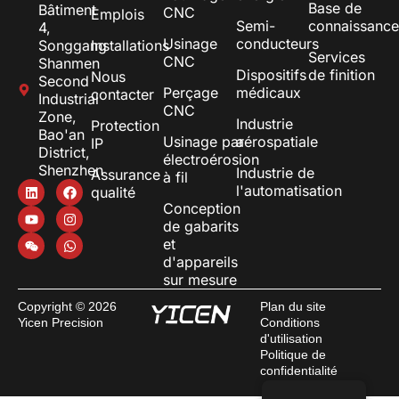
Base de
Bâtiment
CNC
Emplois
Semi-
connaissance
4,
Usinage
conducteurs
Songgang
Installations
Services
CNC
Shanmen
Dispositifs
de finition
Nous
Second
Perçage
médicaux
contacter
Industrial
CNC
Zone,
Industrie
Protection
Bao'an
Usinage par
aérospatiale
IP
District,
électroérosion
Shenzhen
Industrie de
Assurance
à fil
l'automatisation
qualité
Conception
de gabarits
et
d'appareils
sur mesure
Copyright © 2026
Plan du site
Yicen Precision
Conditions
d'utilisation
Politique de
confidentialité