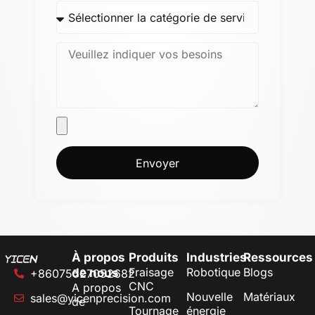
Envoyer
À propos
Produits
Industries
Ressources
Fraisage
Robotique
Blogs
de nous
+86075527052682
CNC
A propos
Nouvelle
Matériaux
sales@yicenprecision.com
de
Tournage
énergie