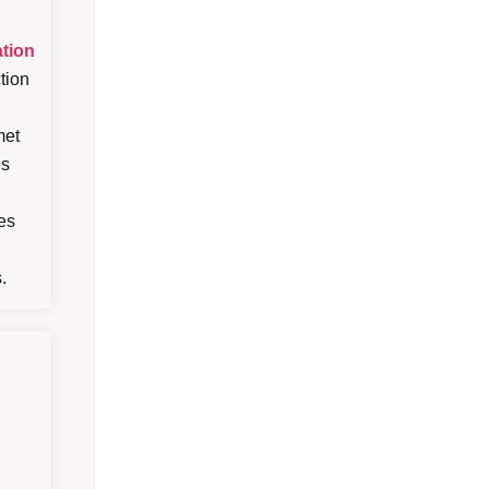
tion
tion
met
es
es
.