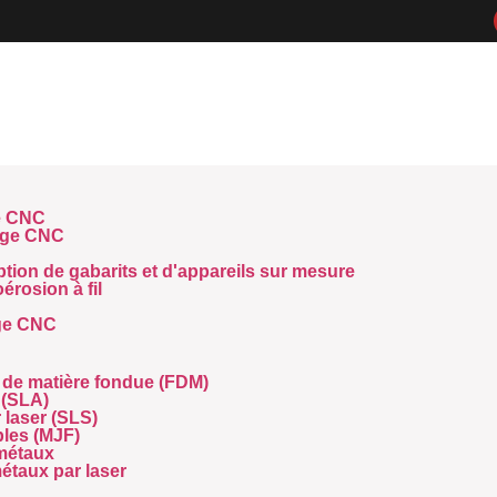
e CNC
age CNC
tion de gabarits et d'appareils sur mesure
érosion à fil
age CNC
 de matière fondue (FDM)
 (SLA)
r laser (SLS)
ples (MJF)
métaux
métaux par laser