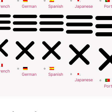
rench
German
Spanish
Japanese
Por
rench
German
Spanish
Japanese
Por