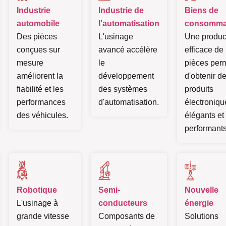
Industrie
Industrie de
Biens de
automobile
l'automatisation
consomma
Des pièces
L'usinage
Une produc
conçues sur
avancé accélère
efficace de
mesure
le
pièces per
améliorent la
développement
d'obtenir d
fiabilité et les
des systèmes
produits
performances
d'automatisation.
électroniqu
des véhicules.
élégants et
performants
Robotique
Semi-
Nouvelle
L'usinage à
conducteurs
énergie
grande vitesse
Composants de
Solutions