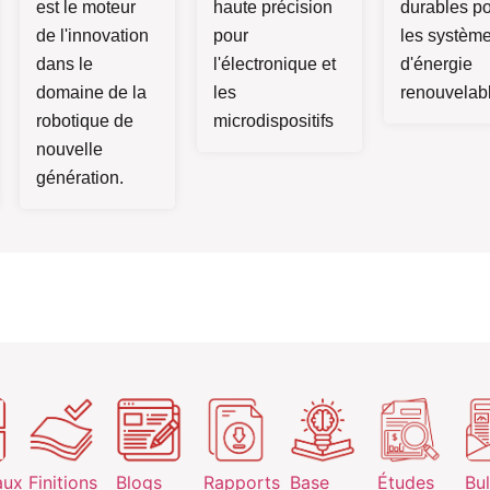
est le moteur
haute précision
durables p
de l'innovation
pour
les systèm
dans le
l'électronique et
d'énergie
domaine de la
les
renouvelab
robotique de
microdispositifs
nouvelle
génération.
aux
Finitions
Blogs
Rapports
Base
Études
Bul