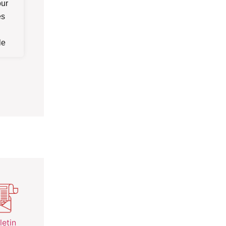
our
es
le
letin