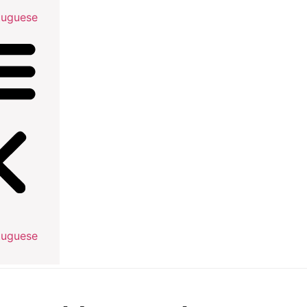
tuguese
tuguese