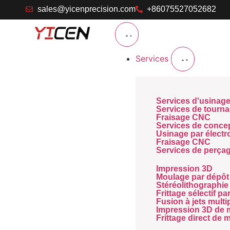
sales@yicenprecision.com
+86075527052682
Services
Services d'usinag
Services de tourn
Fraisage CNC
Services de concep
Usinage par électro
Fraisage CNC
Services de perç
Impression 3D
Moulage par dépôt
Stéréolithographie
Frittage sélectif pa
Fusion à jets multi
Impression 3D de 
Frittage direct de 