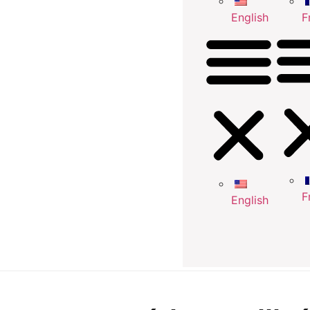
English
F
F
English