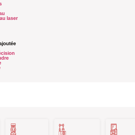
s
eau
au laser
 ajoutée
écision
udre
e
e