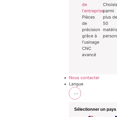
de
Choisi
l'entreprise
parmi
Pièces
plus d
de
50
précision
matéri
grâce à
person
l'usinage
CNC
avancé
Nous contacter
Langue
Sélectionner un pays