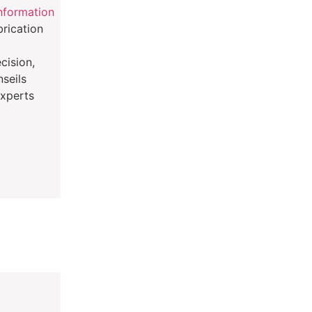
information
brication
cision,
nseils
experts