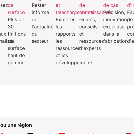
ssez
de
Rester
et
de
de cas
d'
surface
informé
téléchargements
connaissances
Précision,
Fa
e
Plus de
de
Explorer
Guides,
innovation,
de
30
l'actualité
les
conseils
expertise
pré
aux,
finitions
du
rapports,
et
dans la
co
nalisés
de
secteur
les
ressources
fabrication
d'
surface
ressources
d'experts
haut de
et les
gamme
développements
 ou une région