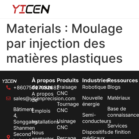
Materials :
Moulage
par injection des
matières plastiques
À propos
Produits
Industries
Ressources
Fraisage
Robotique
Blogs
de nous
+86075527052682
CNC
A propos
Nouvelle
Matériaux
sales@yicenprecision.com
de
Tournage
énergie
Base de
Bâtiment
CNC
Emplois
Semi-
connaissance
4,
Usinage
conducteurs
Songgang
Installations
Services
CNC
Shanmen
Dispositifs
de finition
Nous
Second
Perçage
médicaux
contacter