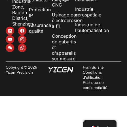
Industrial
CNC
Zone,
Industrie
Protection
Bao'an
Usinage par
aérospatiale
IP
District,
électroérosion
Shenzhen
Industrie de
Assurance
à fil
l'automatisation
qualité
Conception
de gabarits
et
d'appareils
sur mesure
Copyright © 2026
Plan du site
Yicen Precision
Conditions
d'utilisation
Politique de
confidentialité