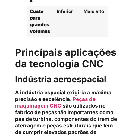
s
Custo
Inferior
Mais alto
para
grandes
volumes
Principais aplicações
da tecnologia CNC
Indústria aeroespacial
A indústria espacial exigiria a máxima
precisão e excelência.
Peças de
maquinagem CNC
são utilizados no
fabrico de peças tão importantes como
pás de turbina, componentes do trem de
aterragem e peças estruturais que têm
de cumprir elevados padrões de