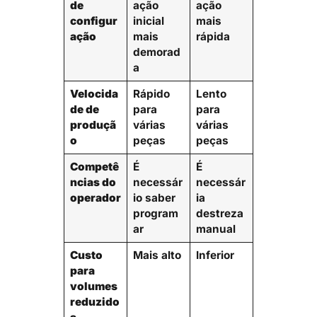
de
ação
ação
configur
inicial
mais
ação
mais
rápida
demorad
a
Velocida
Rápido
Lento
de de
para
para
produçã
várias
várias
o
peças
peças
Competê
É
É
ncias do
necessár
necessár
operador
io saber
ia
program
destreza
ar
manual
Custo
Mais alto
Inferior
para
volumes
reduzido