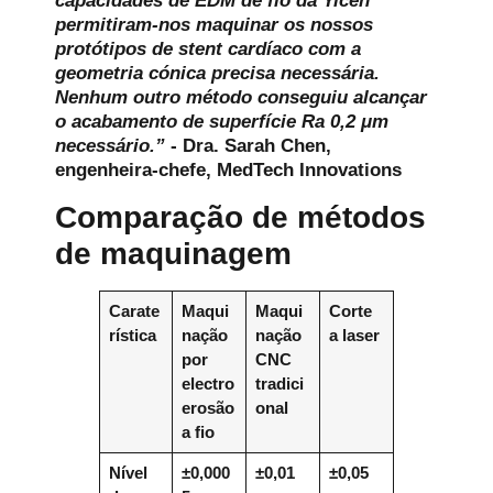
capacidades de EDM de fio da Yicen
permitiram-nos maquinar os nossos
protótipos de stent cardíaco com a
geometria cónica precisa necessária.
Nenhum outro método conseguiu alcançar
o acabamento de superfície Ra 0,2 μm
necessário.”
- Dra. Sarah Chen,
engenheira-chefe, MedTech Innovations
Comparação de métodos
de maquinagem
Carate
Maqui
Maqui
Corte
rística
nação
nação
a laser
por
CNC
electro
tradici
erosão
onal
a fio
Nível
±0,000
±0,01
±0,05