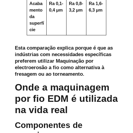
Acaba
Ra 0,1-
Ra 0,8-
Ra 1,6-
mento
0,4 μm
3,2 μm
6,3 μm
da
superfí
cie
Esta comparação explica porque é que as
indústrias com necessidades específicas
preferem utilizar
Maquinação por
electroerosão a fio
como alternativa à
fresagem ou ao torneamento.
Onde a maquinagem
por fio EDM é utilizada
na vida real
Componentes de