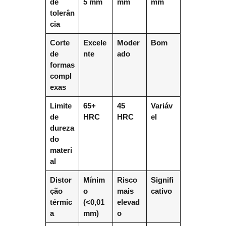
de
5 mm
mm
mm
tolerân
cia
Corte
Excele
Moder
Bom
de
nte
ado
formas
compl
exas
Limite
65+
45
Variáv
de
HRC
HRC
el
dureza
do
materi
al
Distor
Mínim
Risco
Signifi
ção
o
mais
cativo
térmic
(<0,01
elevad
a
mm)
o