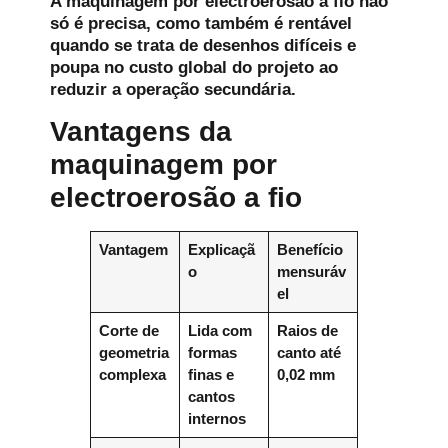
A maquinagem por electroerosão a fio não
só é precisa, como também é rentável
quando se trata de desenhos difíceis e
poupa no custo global do projeto ao
reduzir a operação secundária.
Vantagens da
maquinagem por
electroerosão a fio
Vantagem
Explicaçã
Benefício
o
mensuráv
el
Corte de
Lida com
Raios de
geometria
formas
canto até
complexa
finas e
0,02 mm
cantos
internos