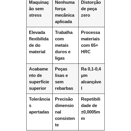
Maquinaç
Nenhuma
Distorção
ão sem
força
de peça
stress
mecânica
zero
aplicada
Elevada
Trabalha
Processa
flexibilida
com
materiais
de do
metais
com 65+
material
duros e
HRC
ligas
Acabame
Peças
Ra 0,1-0,4
nto de
lisas e
μm
superfície
sem
alcançáve
superior
rebarbas
l
Tolerância
Precisão
Repetibili
s
dimensio
dade de
apertadas
nal
±0,0005m
consisten
m
te