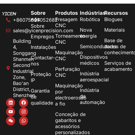
Sobre
Produtos
Indústrias
Recursos
Fresagem
Robótica
Blogues
nós
+86075527052682
CNC
Sobre
Nova
Materiais
sales@yicenprecision.com
Torneamento
energia
Empregos
Base de
Building
CNC
Semicondutores
dados de
4,
Instalações
Maquinação
conheciment
Songgang
Dispositivos
Contactar-
CNC
Shanmen
médicos
Serviços de
nos
Second
Perfuração
acabamento
Industrial
Indústria
Proteção
CNC
Zone,
aeroespacial
IP
Bao'an
Maquinação
District,
Indústria
Garantia
por
Shenzhen
de
de
electroerosão
automação
qualidade
a fio
Conceção de
gabaritos e
acessórios
personalizados