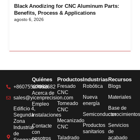
Black Anodizing for CNC Aluminum Parts:
Benefits, Process & Applications
agosto 6, 2026
Quiénes
Productos
Industrias
Recursos
somos
Fresado
Robótica
Blogs
+86075527052682
CNC
Acerca de
Nueva
Materiales
sales@yicenprecision.com
Torneado
energía
Empleo
Base de
Edificio 4,
CNC
Semiconductor
conocimiento
Segunda
Instalaciones
Mecanizado
Zona
Productos
Servicios
Contacte
CNC
Industrial
sanitarios
de
con
de
Taladrado
acabado
nosotros
Songgang