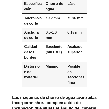
Especifica
Chorro de
Láser
ción
agua
Tolerancia
±0,2 mm
±0,05 mm
de corte
Anchura
0,5-1,0
0,15 mm
de corte
mm
Calidad
Excelente
Acabado
de los
(sin HAZ)
superior
bordes
Distorsió
Mínimo
Posible
n del
en
material
secciones
finas
Las máquinas de chorro de agua avanzadas
incorporan ahora compensación de
inclinación que ajusta el ángulo del cabezal