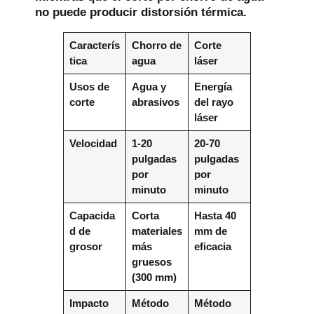
no puede producir distorsión térmica.
Caracterís
Chorro de
Corte
tica
agua
láser
Usos de
Agua y
Energía
corte
abrasivos
del rayo
láser
Velocidad
1-20
20-70
pulgadas
pulgadas
por
por
minuto
minuto
Capacida
Corta
Hasta 40
d de
materiales
mm de
grosor
más
eficacia
gruesos
(300 mm)
Impacto
Método
Método