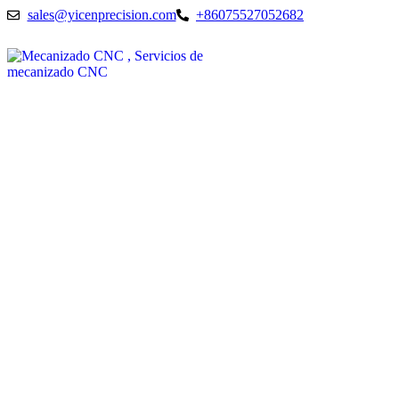
Ir
sales@yicenprecision.com
+86075527052682
al
contenido