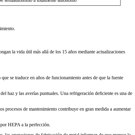
e semiautónomo a totalmente autónomo
dimiento.
gan la vida útil más allá de los 15 años mediante actualizaciones
 que se traduce en años de funcionamiento antes de que la fuente
 del haz y las averías puntuales. Una refrigeración deficiente es una de
e los procesos de mantenimiento contribuye en gran medida a aumentar
a por HEPA a la perfección.
as, las operaciones de fabricación de metal informan de que merece la