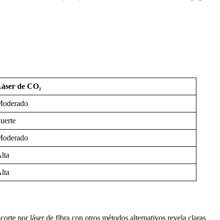
áser de CO₂
Moderado
uerte
Moderado
lta
lta
orte por láser de fibra con otros métodos alternativos revela claras