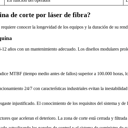
En función del operador
D
na de corte por láser de fibra?
ra requiere conocer la longevidad de los equipos y la duración de su ren
quina
 8-12 años con un mantenimiento adecuado. Los diseños modulares prolon
ndice MTBF (tiempo medio antes de fallos) superior a 100.000 horas, lo
cionamiento 24/7 con características industriales evitan la inestabilidad
gaste injustificado. El conocimiento de los requisitos del sistema y d
ctores que aceleran el deterioro. La zona de corte está cerrada y filtrad
ado actualizando los paneles de control y el sistema de suministro de g