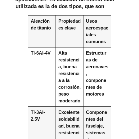
utilizada es la de dos tipos, que son
Aleación
Propiedad
Usos
de titanio
es clave
aeroespac
iales
comunes
Ti-6Al-4V
Alta
Estructur
resistenci
as de
a, buena
aeronaves
resistenci
,
a a la
compone
corrosión,
ntes de
peso
motores
moderado
Ti-3Al-
Excelente
Compone
2,5V
soldabilid
ntes del
ad, buena
fuselaje,
resistenci
sistemas