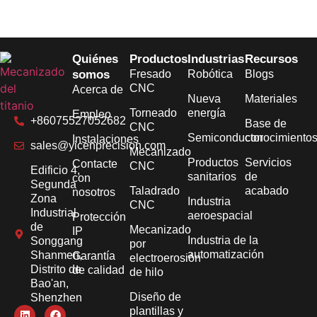
Quiénes
Productos
Industrias
Recursos
somos
Fresado
Robótica
Blogs
CNC
Acerca de
Nueva
Materiales
Torneado
energía
Empleo
+86075527052682
Base de
CNC
Semiconductor
conocimiento
Instalaciones
sales@yicenprecision.com
Mecanizado
Productos
Servicios
Contacte
CNC
Edificio 4,
sanitarios
de
con
Segunda
Taladrado
acabado
nosotros
Zona
Industria
CNC
Industrial
aeroespacial
Protección
de
Mecanizado
IP
Industria de la
Songgang
por
automatización
Shanmen,
Garantía
electroerosión
Distrito de
de calidad
de hilo
Bao'an,
Diseño de
Shenzhen
plantillas y