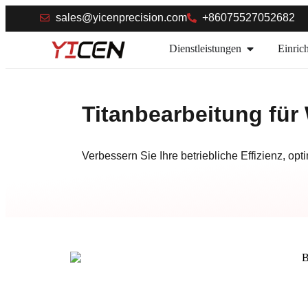
sales@yicenprecision.com
+86075527052682
Dienstleistungen
Einric
Titanbearbeitung für
Verbessern Sie Ihre betriebliche Effizienz, o