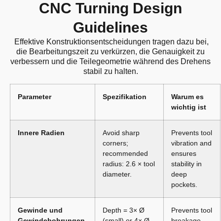
CNC Turning Design
Guidelines
Effektive Konstruktionsentscheidungen tragen dazu bei,
die Bearbeitungszeit zu verkürzen, die Genauigkeit zu
verbessern und die Teilegeometrie während des Drehens
stabil zu halten.
Parameter
Spezifikation
Warum es
wichtig ist
Innere Radien
Avoid sharp
Prevents tool
corners;
vibration and
recommended
ensures
radius: 2.6 × tool
stability in
diameter.
deep
pockets.
Gewinde und
Depth = 3× Ø
Prevents tool
Gewindebohrungen
(small) or 4× Ø
breakage