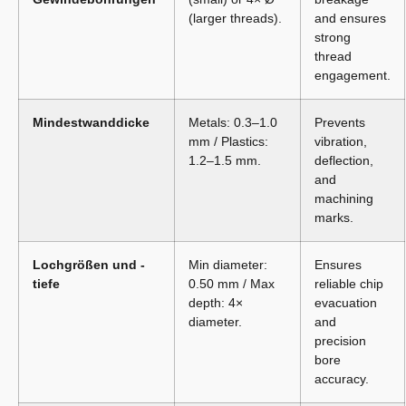
(larger threads).
and ensures
strong
thread
engagement.
Mindestwanddicke
Metals: 0.3–1.0
Prevents
mm / Plastics:
vibration,
1.2–1.5 mm.
deflection,
and
machining
marks.
Lochgrößen und -
Min diameter:
Ensures
tiefe
0.50 mm / Max
reliable chip
depth: 4×
evacuation
diameter.
and
precision
bore
accuracy.