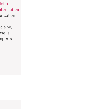
letin
information
brication
cision,
nseils
experts