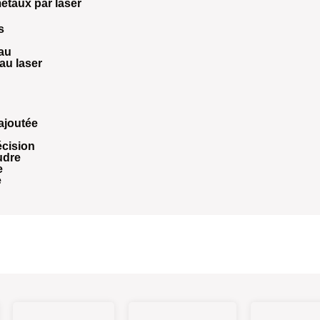
métaux par laser
s
eau
au laser
 ajoutée
écision
udre
e
e