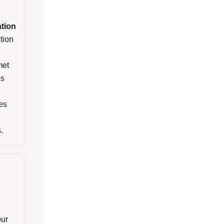
tion
tion
met
es
es
.
our