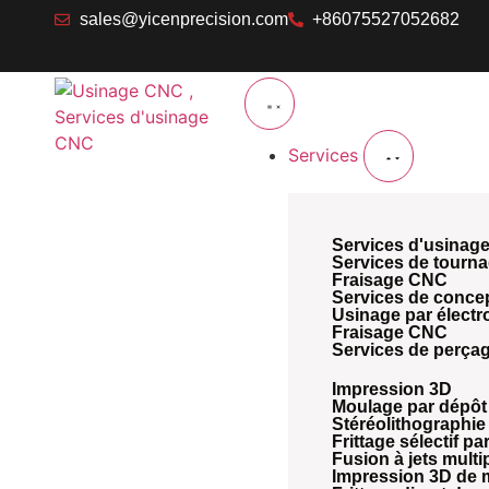
sales@yicenprecision.com
+86075527052682
Services
Services d'usinag
Services de tourn
Fraisage CNC
Services de concep
Usinage par électro
Fraisage CNC
Services de perç
Impression 3D
Moulage par dépôt
Stéréolithographie
Frittage sélectif pa
Fusion à jets multi
Impression 3D de 