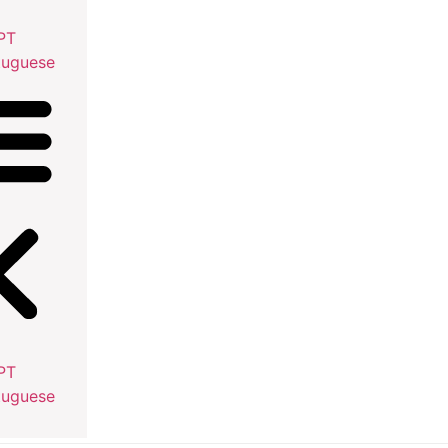
tuguese
tuguese