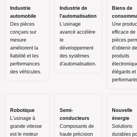
Industrie
Industrie de
Biens de
automobile
l'automatisation
consomma
Des pièces
L'usinage
Une produc
conçues sur
avancé accélère
efficace de
mesure
le
pièces per
améliorent la
développement
d'obtenir d
fiabilité et les
des systèmes
produits
performances
d'automatisation.
électroniqu
des véhicules.
élégants et
performants
Robotique
Semi-
Nouvelle
L'usinage à
conducteurs
énergie
grande vitesse
Composants de
Solutions
est le moteur
haute précision
durables p