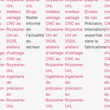
Blogs
Études
Rester
de cas
informé
Précision,
de
innovation,
l'actualité
expertise
du
dans la
secteur
fabrication