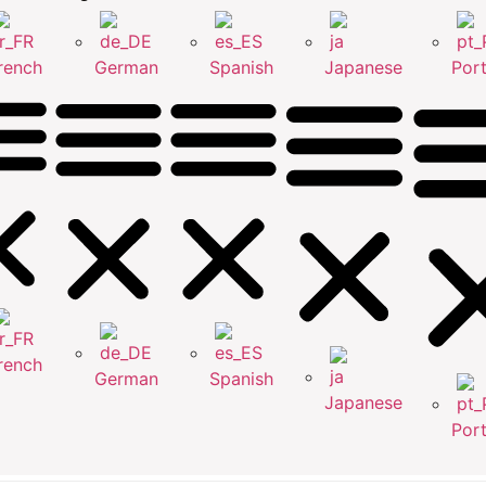
rench
German
Spanish
Japanese
Por
rench
German
Spanish
Japanese
Por