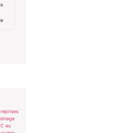
es
le