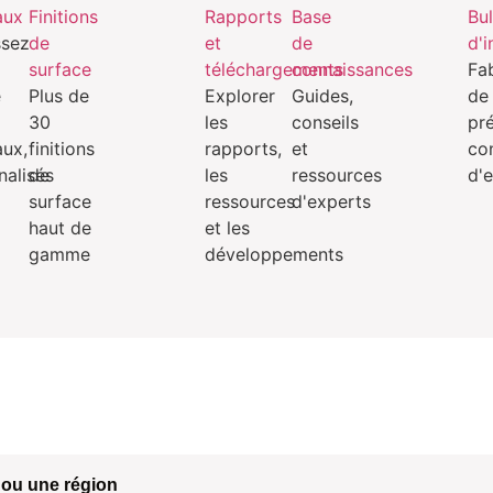
aux
Finitions
Rapports
Base
Bul
ssez
de
et
de
d'
surface
téléchargements
connaissances
Fa
e
Plus de
Explorer
Guides,
de
30
les
conseils
pré
aux,
finitions
rapports,
et
co
nalisés
de
les
ressources
d'
surface
ressources
d'experts
haut de
et les
gamme
développements
 ou une région