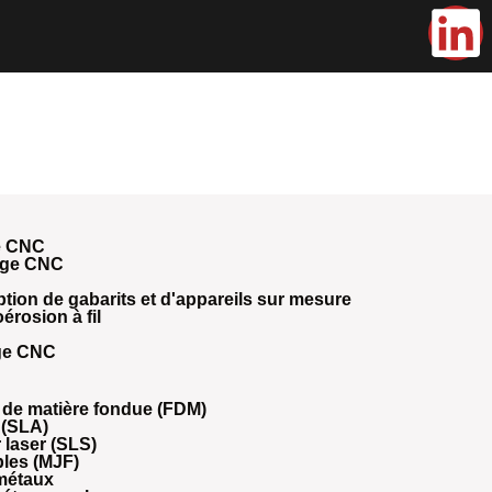
e CNC
age CNC
tion de gabarits et d'appareils sur mesure
érosion à fil
age CNC
 de matière fondue (FDM)
 (SLA)
r laser (SLS)
ples (MJF)
métaux