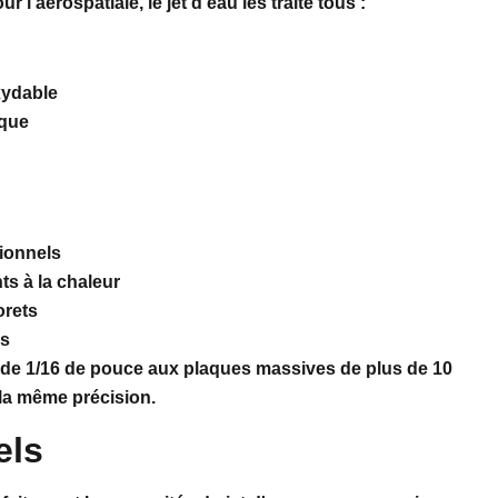
l'aérospatiale, le jet d'eau les traite tous :
oxydable
ique
tionnels
ts à la chaleur
orets
és
s de 1/16 de pouce aux plaques massives de plus de 10
 la même précision.
els