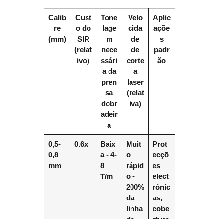
Calib
Cust
Tone
Velo
Aplic
re
o do
lage
cida
açõe
(mm)
SIR
m
de
s
(relat
nece
de
padr
ivo)
ssári
corte
ão
a da
a
pren
laser
sa
(relat
dobr
iva)
adeir
a
0,5-
0.6x
Baix
Muit
Prot
0,8
a - 4-
o
ecçõ
mm
8
rápid
es
T/m
o -
elect
200%
rónic
da
as,
linha
cobe