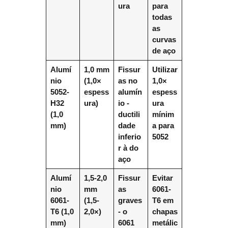
ura
para
todas
as
curvas
de aço
Alumí
1,0 mm
Fissur
Utilizar
nio
(1,0×
as no
1,0×
5052-
espess
alumín
espess
H32
ura)
io -
ura
(1,0
ductili
mínim
mm)
dade
a para
inferio
5052
r à do
aço
Alumí
1,5-2,0
Fissur
Evitar
nio
mm
as
6061-
6061-
(1,5-
graves
T6 em
T6 (1,0
2,0×)
- o
chapas
mm)
6061
metálic