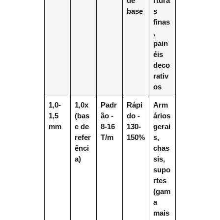
de
rtura
base
s
finas
,
pain
éis
deco
rativ
os
1,0-
1,0x
Padr
Rápi
Arm
1,5
(bas
ão -
do -
ários
mm
e de
8-16
130-
gerai
refer
T/m
150%
s,
ênci
chas
a)
sis,
supo
rtes
(gam
a
mais