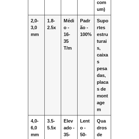
com
um)
2,0-
1.8-
Médi
Padr
Supo
3,0
2.5x
o -
ão -
rtes
mm
16-
100%
estru
35
turai
T/m
s,
caixa
s
pesa
das,
placa
s de
mont
age
m
4,0-
3.5-
Elev
Lent
Qua
6,0
5.5x
ado -
o -
dros
mm
35-
50-
de