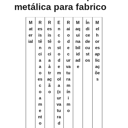
metálica para fabrico
M
R
R
E
R
M
Ín
M
at
es
es
n
ai
aq
di
el
er
is
is
c
o
ui
ce
h
ial
tê
tê
o
d
na
de
or
n
n
st
e
bil
cu
es
ci
ci
o
c
id
st
ap
a
a
d
ur
ad
os
lic
a
à
e
va
e
aç
o
tr
m
tu
õe
es
aç
ol
ra
s
c
ã
a
m
o
o
(c
ín
a
ur
i
m
va
m
e
tu
o
nt
ra
o
d