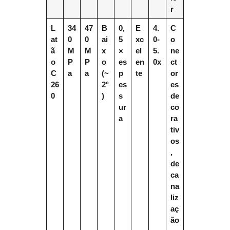
r
L
34
47
B
0,
E
4.
C
at
0
0
ai
5
xc
0-
o
ã
M
M
x
×
el
5.
ne
o
P
P
o
es
en
0x
ct
C
a
a
(~
p
te
or
26
2°
es
es
0
)
s
de
ur
co
a
ra
tiv
os
,
de
ca
na
liz
aç
ão