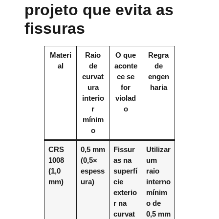
projeto que evita as
fissuras
Materi
Raio
O que
Regra
al
de
aconte
de
curvat
ce se
engen
ura
for
haria
interio
violad
r
o
mínim
o
CRS
0,5 mm
Fissur
Utilizar
1008
(0,5×
as na
um
(1,0
espess
superfí
raio
mm)
ura)
cie
interno
exterio
mínim
r na
o de
curvat
0,5 mm