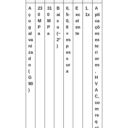
A
23
31
B
0,
E
1.
A
ç
0
0
ai
5-
xc
1x
pli
o
M
M
x
0,
el
ca
g
P
P
o
8
en
çõ
al
a
a
(~
×
te
es
va
2°
es
ex
ni
)
p
te
za
es
ri
d
s
or
o
ur
es
(
a
,
G
H
90
V
)
A
C,
co
m
re
q
ui