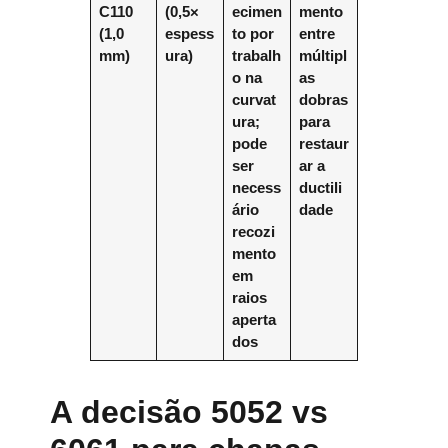
C110
(0,5×
ecimen
mento
(1,0
espess
to por
entre
mm)
ura)
trabalh
múltipl
o na
as
curvat
dobras
ura;
para
pode
restaur
ser
ar a
necess
ductili
ário
dade
recozi
mento
em
raios
aperta
dos
A decisão 5052 vs