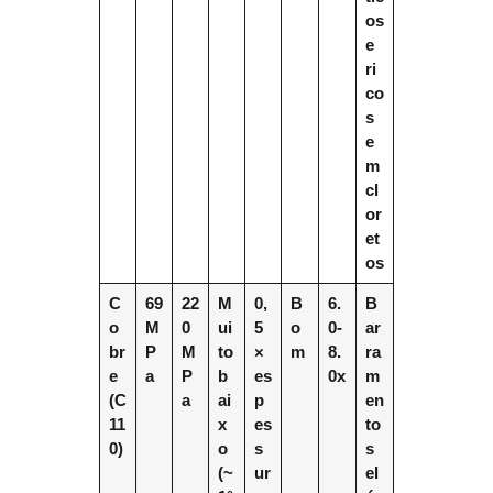
os
e
ri
co
s
e
m
cl
or
et
os
C
69
22
M
0,
B
6.
B
o
M
0
ui
5
o
0-
ar
br
P
M
to
×
m
8.
ra
e
a
P
b
es
0x
m
(C
a
ai
p
en
11
x
es
to
0)
o
s
s
(~
ur
el