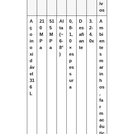
iv
os
A
21
51
Al
0,
D
3.
A
ç
0
5
ta
8-
es
2-
m
o
M
M
(~
1,
afi
4.
bi
in
P
P
6-
0
an
0x
en
o
a
a
8°
×
te
te
xi
)
es
s
d
p
m
áv
es
ar
el
s
in
31
ur
h
6
a
os
L
,
fa
r
m
ac
êu
tic