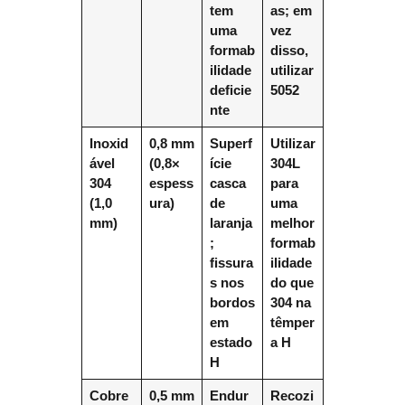
tem
as; em
uma
vez
formab
disso,
ilidade
utilizar
deficie
5052
nte
Inoxid
0,8 mm
Superf
Utilizar
ável
(0,8×
ície
304L
304
espess
casca
para
(1,0
ura)
de
uma
mm)
laranja
melhor
;
formab
fissura
ilidade
s nos
do que
bordos
304 na
em
têmper
estado
a H
H
Cobre
0,5 mm
Endur
Recozi