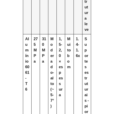
tr
ut
ur
a
le
ve
Al
27
31
M
1,
M
1.
S
u
5
0
o
5-
ui
4-
u
m
M
M
d
2,
to
1.
p
ín
P
P
er
0
b
6x
or
io
a
a
a
×
o
te
60
d
es
m
s
61
o-
p
es
-
al
es
tr
T
to
s
ut
6
(~
ur
ur
5-
a
ai
7°
s -
)
pi
or