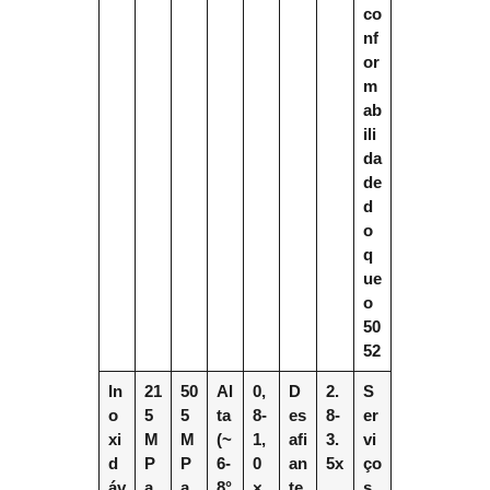
co
nf
or
m
ab
ili
da
de
d
o
q
ue
o
50
52
In
21
50
Al
0,
D
2.
S
o
5
5
ta
8-
es
8-
er
xi
M
M
(~
1,
afi
3.
vi
d
P
P
6-
0
an
5x
ço
áv
a
a
8°
×
te
s