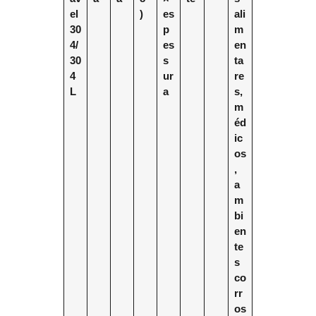
el
)
es
ali
30
p
m
4/
es
en
30
s
ta
4
ur
re
L
a
s,
m
éd
ic
os
,
a
m
bi
en
te
s
co
rr
os