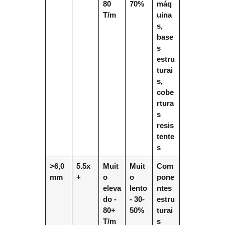
80
70%
máq
T/m
uina
s,
base
s
estru
turai
s,
cobe
rtura
s
resis
tente
s
>6,0
5.5x
Muit
Muit
Com
mm
+
o
o
pone
eleva
lento
ntes
do -
- 30-
estru
80+
50%
turai
T/m
s