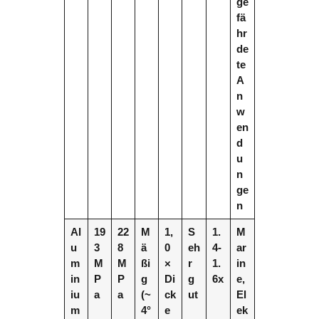
ge
fä
hr
de
te
A
n
w
en
d
u
n
ge
n
Al
19
22
M
1,
S
1.
M
u
3
8
ä
0
eh
4-
ar
m
M
M
ßi
×
r
1.
in
in
P
P
g
Di
g
6x
e,
iu
a
a
(~
ck
ut
El
m
4°
e
ek