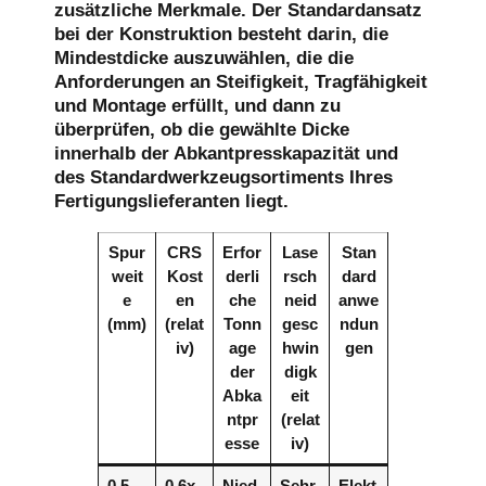
zusätzliche Merkmale. Der Standardansatz
bei der Konstruktion besteht darin, die
Mindestdicke auszuwählen, die die
Anforderungen an Steifigkeit, Tragfähigkeit
und Montage erfüllt, und dann zu
überprüfen, ob die gewählte Dicke
innerhalb der Abkantpresskapazität und
des Standardwerkzeugsortiments Ihres
Fertigungslieferanten liegt.
Spur
CRS
Erfor
Lase
Stan
weit
Kost
derli
rsch
dard
e
en
che
neid
anwe
(mm)
(relat
Tonn
gesc
ndun
iv)
age
hwin
gen
der
digk
Abka
eit
ntpr
(relat
esse
iv)
0,5-
0.6x
Nied
Sehr
Elekt