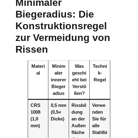
Minimaler
Biegeradius: Die
Konstruktionsregel
zur Vermeidung von
Rissen
Materi
Minim
Was
Techni
al
aler
geschi
k-
innerer
eht bei
Regel
Bieger
Verstö
adius
ßen?
CRS
0,5 mm
Rissbil
Verwe
1008
(0,5×
dung
nden
(1,0
Dicke)
an der
Sie für
mm)
Außen
alle
fläche
Stahlbi