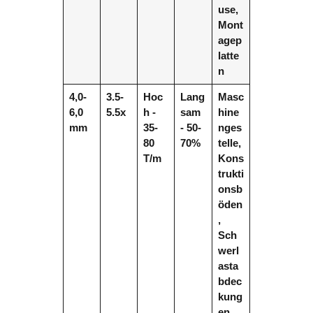
use,
Mont
agep
latte
n
4,0-
3.5-
Hoc
Lang
Masc
6,0
5.5x
h -
sam
hine
mm
35-
- 50-
nges
80
70%
telle,
T/m
Kons
trukti
onsb
öden
,
Sch
werl
asta
bdec
kung
en