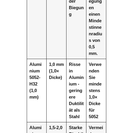
der
egung
Biegun
en
g
einen
Minde
stinne
nradiu
s von
0,5
mm.
Alumi
1,0 mm
Risse
Verwe
nium
(1,0×
in
nden
5052-
Dicke)
Alumin
Sie
H32
ium -
minde
(1,0
gering
stens
mm)
ere
1,0×
Duktilit
Dicke
ät als
für
Stahl
5052
Alumi
1,5-2,0
Starke
Vermei