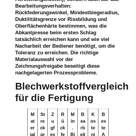
Bearbeitungsverhalten:
Rückfederungswinkel, Mindestbiegeradius,
Duktilitätsgrenze vor Rissbildung und
Oberflächenhärte bestimmen, was die
Abkantpresse beim ersten Schlag
tatsächlich erreichen kann und wie viel
Nacharbeit der Bediener benötigt, um die
Toleranz zu erreichen. Die richtige
Materialauswahl vor der
Zeichnungsfreigabe beseitigt diese
nachgelagerten Prozessprobleme.
Blechwerkstoffvergleich
für die Fertigung
M
St
Z
R
M
B
K
B
at
re
u
ü
in
ea
os
es
er
ck
gf
ck
.
rb
te
te
ial
gr
es
fe
Bi
eit
ni
A