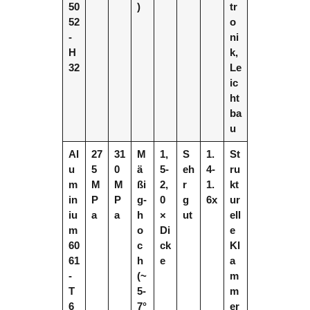
50
)
tr
52
o
-
ni
H
k,
32
Le
ic
ht
ba
u
Al
27
31
M
1,
S
1.
St
u
5
0
ä
5-
eh
4-
ru
m
M
M
ßi
2,
r
1.
kt
in
P
P
g-
0
g
6x
ur
iu
a
a
h
×
ut
ell
m
o
Di
e
60
c
ck
Kl
61
h
e
a
-
(~
m
T
5-
m
6
7°
er