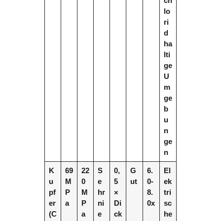
ch
lo
ri
d
ha
lti
ge
U
m
ge
b
u
n
ge
n
K
69
22
S
0,
G
6.
El
u
M
0
e
5
ut
0-
ek
pf
P
M
hr
×
8.
tri
er
a
P
ni
Di
0x
sc
(C
a
e
ck
he