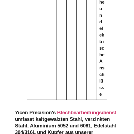
he
u
n
d
el
ek
tri
sc
he
A
ns
ch
lü
ss
e
Yicen Precision's
Blechbearbeitungsdienst
umfasst kaltgewalzten Stahl, verzinkten
Stahl, Aluminium 5052 und 6061, Edelstahl
304/316L und Kupfer aus unserer