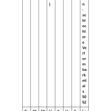
)
n
-
sc
hl
ec
ht
er
e
Ve
rf
or
m
ba
rk
eit
al
s
50
52