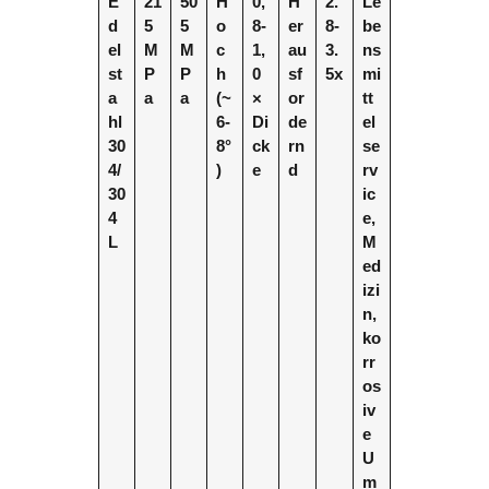
E
21
50
H
0,
H
2.
Le
d
5
5
o
8-
er
8-
be
el
M
M
c
1,
au
3.
ns
st
P
P
h
0
sf
5x
mi
a
a
a
(~
×
or
tt
hl
6-
Di
de
el
30
8°
ck
rn
se
4/
)
e
d
rv
30
ic
4
e,
L
M
ed
izi
n,
ko
rr
os
iv
e
U
m