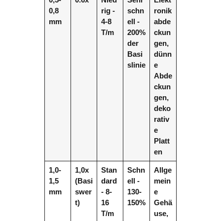
0,8
rig -
schn
ronik
mm
4-8
ell -
abde
T/m
200%
ckun
der
gen,
Basi
dünn
slinie
e
Abde
ckun
gen,
deko
rativ
e
Platt
en
1,0-
1,0x
Stan
Schn
Allge
1,5
(Basi
dard
ell -
mein
mm
swer
- 8-
130-
e
t)
16
150%
Gehä
T/m
use,