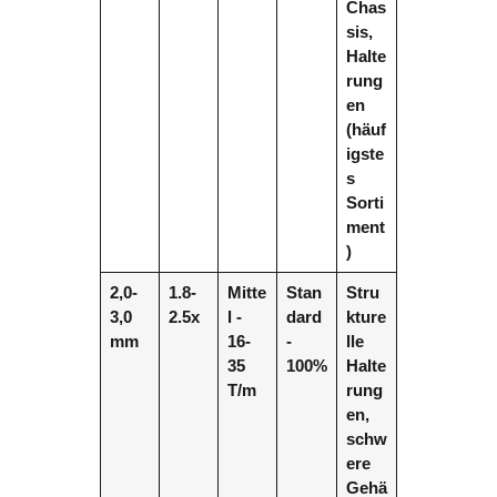
Chas
sis,
Halte
rung
en
(häuf
igste
s
Sorti
ment
)
2,0-
1.8-
Mitte
Stan
Stru
3,0
2.5x
l -
dard
kture
mm
16-
-
lle
35
100%
Halte
T/m
rung
en,
schw
ere
Gehä