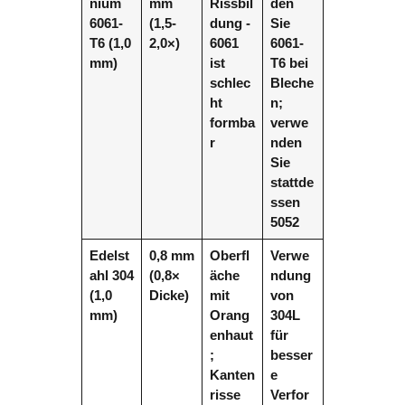
nium
mm
Rissbil
den
6061-
(1,5-
dung -
Sie
T6 (1,0
2,0×)
6061
6061-
mm)
ist
T6 bei
schlec
Bleche
ht
n;
formba
verwe
r
nden
Sie
stattde
ssen
5052
Edelst
0,8 mm
Oberfl
Verwe
ahl 304
(0,8×
äche
ndung
(1,0
Dicke)
mit
von
mm)
Orang
304L
enhaut
für
;
besser
Kanten
e
risse
Verfor