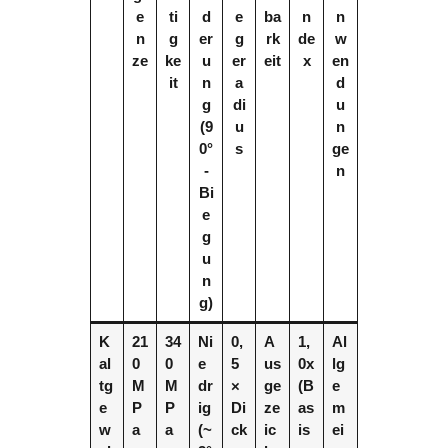
e
ti
d
e
ba
n
n
n
g
er
g
rk
de
w
ze
ke
u
er
eit
x
en
it
n
a
d
g
di
u
(9
u
n
0°
s
ge
-
n
Bi
e
g
u
n
g)
K
21
34
Ni
0,
A
1,
Al
al
0
0
e
5
us
0x
lg
tg
M
M
dr
×
ge
(B
e
e
P
P
ig
Di
ze
as
m
w
a
a
(~
ck
ic
is
ei