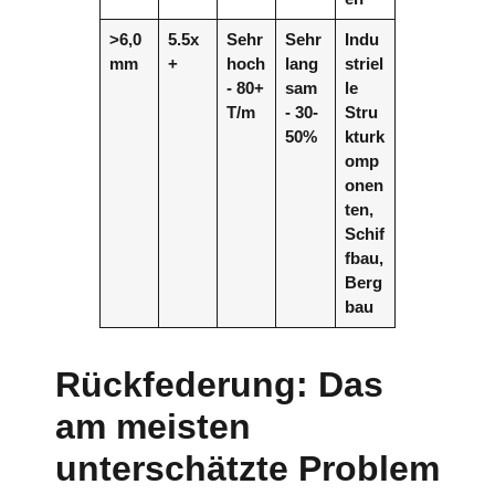
>6,0
5.5x
Sehr
Sehr
Indu
mm
+
hoch
lang
striel
- 80+
sam
le
T/m
- 30-
Stru
50%
kturk
omp
onen
ten,
Schif
fbau,
Berg
bau
Rückfederung: Das
am meisten
unterschätzte Problem