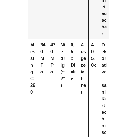
et
au
sc
he
r
M
34
47
Ni
0,
A
4.
D
es
0
0
e
5
us
0-
ek
si
M
M
dr
×
ge
5.
or
n
P
P
ig
Di
ze
0x
ati
g
a
a
(~
ck
ic
ve
C
2°
e
h
,
26
)
ne
sa
0
t
ni
tä
rt
ec
h
ni
sc