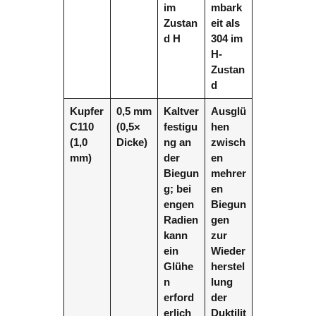
im
mbark
Zustan
eit als
d H
304 im
H-
Zustan
d
Kupfer
0,5 mm
Kaltver
Ausglü
C110
(0,5×
festigu
hen
(1,0
Dicke)
ng an
zwisch
mm)
der
en
Biegun
mehrer
g; bei
en
engen
Biegun
Radien
gen
kann
zur
ein
Wieder
Glühe
herstel
n
lung
erford
der
erlich
Duktilit