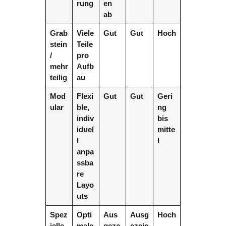
rung
en
ab
Grab
Viele
Gut
Gut
Hoch
stein
Teile
/
pro
mehr
Aufb
teilig
au
Mod
Flexi
Gut
Gut
Geri
ular
ble,
ng
indiv
bis
iduel
mitte
l
l
anpa
ssba
re
Layo
uts
Spez
Opti
Aus
Ausg
Hoch
ielle
male
geze
ezeic