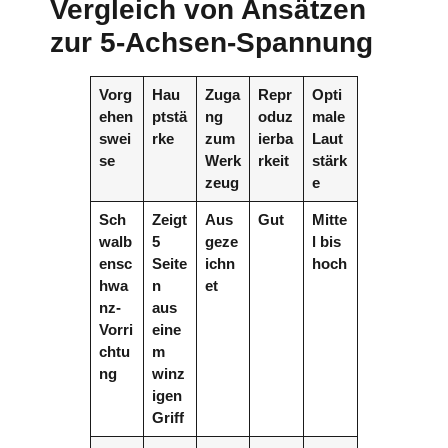
Vergleich von Ansätzen
zur 5-Achsen-Spannung
Vorg
Hau
Zuga
Repr
Opti
ehen
ptstä
ng
oduz
male
swei
rke
zum
ierba
Laut
se
Werk
rkeit
stärk
zeug
e
Sch
Zeigt
Aus
Gut
Mitte
walb
5
geze
l bis
ensc
Seite
ichn
hoch
hwa
n
et
nz-
aus
Vorri
eine
chtu
m
ng
winz
igen
Griff