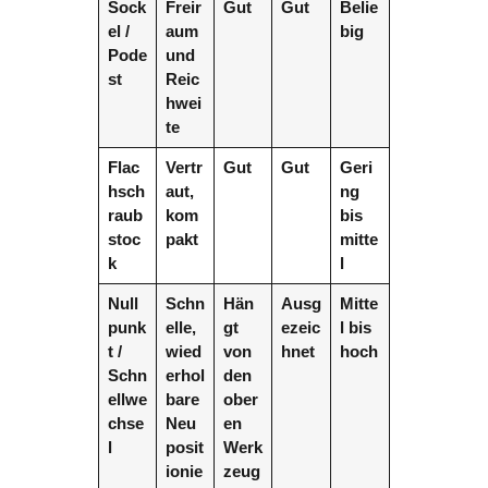
Sock
Freir
Gut
Gut
Belie
el /
aum
big
Pode
und
st
Reic
hwei
te
Flac
Vertr
Gut
Gut
Geri
hsch
aut,
ng
raub
kom
bis
stoc
pakt
mitte
k
l
Null
Schn
Hän
Ausg
Mitte
punk
elle,
gt
ezeic
l bis
t /
wied
von
hnet
hoch
Schn
erhol
den
ellwe
bare
ober
chse
Neu
en
l
posit
Werk
ionie
zeug