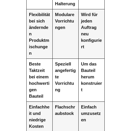
Halterung
Flexibilität
Modulare
Wird für
bei sich
Vorrichtu
jeden
ändernde
ngen
Auftrag
n
neu
Produktm
konfigurie
ischunge
rt
n
Beste
Speziell
Um das
Taktzeit
angefertig
Bauteil
bei einem
te
herum
hochwerti
Vorrichtu
konstruier
gen
ng
t
Bauteil
Einfachhe
Flachschr
Einfach
it und
aubstock
umzusetz
niedrige
en
Kosten