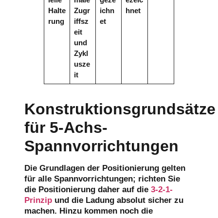
Halte
Zugr
ichn
hnet
rung
iffsz
et
eit
und
Zykl
usze
it
Konstruktionsgrundsätze
für 5-Achs-
Spannvorrichtungen
Die Grundlagen der Positionierung gelten
für alle Spannvorrichtungen; richten Sie
die Positionierung daher auf die
3-2-1-
Prinzip
und die Ladung absolut sicher zu
machen. Hinzu kommen noch die