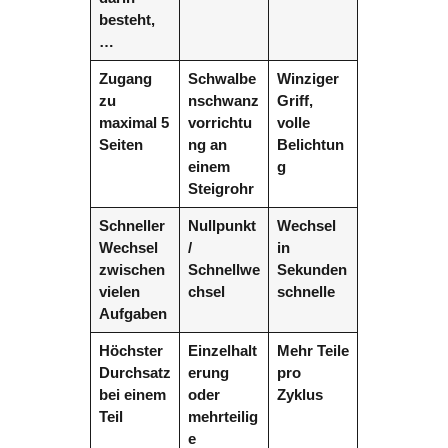
besteht,
…
Zugang
Schwalbe
Winziger
zu
nschwanz
Griff,
maximal 5
vorrichtu
volle
Seiten
ng an
Belichtun
einem
g
Steigrohr
Schneller
Nullpunkt
Wechsel
Wechsel
/
in
zwischen
Schnellwe
Sekunden
vielen
chsel
schnelle
Aufgaben
Höchster
Einzelhalt
Mehr Teile
Durchsatz
erung
pro
bei einem
oder
Zyklus
Teil
mehrteilig
e