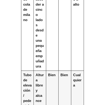
cola
der a
alto
de
cinc
mila
o
no
lado
s
desd
e
una
pequ
eña
emp
uñad
ura
Tubo
Altur
Bien
Bien
Cual
de
a
quier
eleva
libre
a
ción
y
/
alca
pede
nce