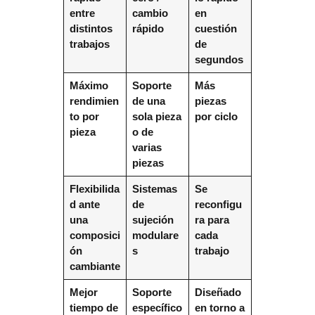
entre
cambio
en
distintos
rápido
cuestión
trabajos
de
segundos
Máximo
Soporte
Más
rendimien
de una
piezas
to por
sola pieza
por ciclo
pieza
o de
varias
piezas
Flexibilida
Sistemas
Se
d ante
de
reconfigu
una
sujeción
ra para
composici
modulare
cada
ón
s
trabajo
cambiante
Mejor
Soporte
Diseñado
tiempo de
específico
en torno a