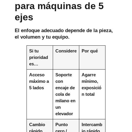
para máquinas de 5
ejes
El enfoque adecuado depende de la pieza,
el volumen y tu equipo.
Si tu
Considere
Por qué
prioridad
es…
Acceso
Soporte
Agarre
máximo a
con
mínimo,
5 lados
encaje de
exposició
cola de
n total
milano en
un
elevador
Cambio
Punto
Intercamb
rápido
cero /
io rápido