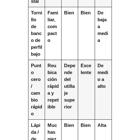
stal
Torni
Fami
Bien
Bien
De
llo
liar,
baja
de
com
a
banc
pact
medi
o de
o
a
perfil
bajo
Punt
Reu
Depe
Exce
De
o
bica
nde
lente
medi
cero
ción
del
o a
/
rápid
utilla
alto
cam
a y
je
bio
repet
supe
rápid
ible
rior
o
Lápi
Muc
Bien
Bien
Alta
da /
has
de
piez