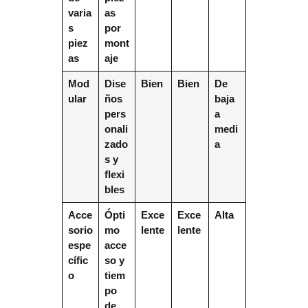
varia
as
s
por
piez
mont
as
aje
Mod
Dise
Bien
Bien
De
ular
ños
baja
pers
a
onali
medi
zado
a
s y
flexi
bles
Acce
Ópti
Exce
Exce
Alta
sorio
mo
lente
lente
espe
acce
cífic
so y
o
tiem
po
de