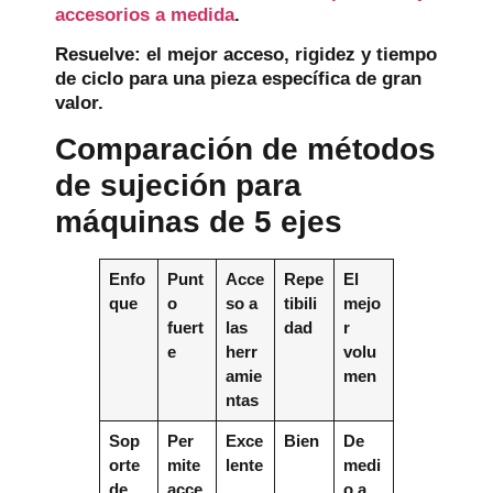
accesorios a medida
.
Resuelve:
el mejor acceso, rigidez y tiempo
de ciclo para una pieza específica de gran
valor.
Comparación de métodos
de sujeción para
máquinas de 5 ejes
Enfo
Punt
Acce
Repe
El
que
o
so a
tibili
mejo
fuert
las
dad
r
e
herr
volu
amie
men
ntas
Sop
Per
Exce
Bien
De
orte
mite
lente
medi
de
acce
o a