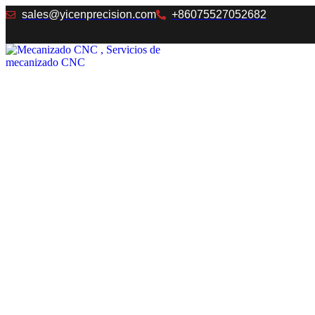
Ir
sales@yicenprecision.com
+86075527052682
al
contenido