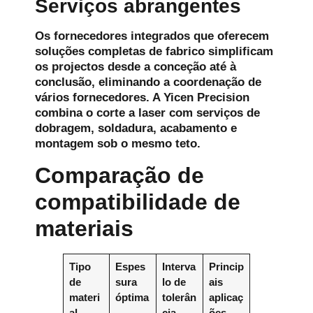
Serviços abrangentes
Os fornecedores integrados que oferecem
soluções completas de fabrico simplificam
os projectos desde a conceção até à
conclusão, eliminando a coordenação de
vários fornecedores. A Yicen Precision
combina o corte a laser com serviços de
dobragem, soldadura, acabamento e
montagem sob o mesmo teto.
Comparação de
compatibilidade de
materiais
Tipo
Espes
Interva
Princip
de
sura
lo de
ais
materi
óptima
tolerân
aplicaç
al
cia
ões