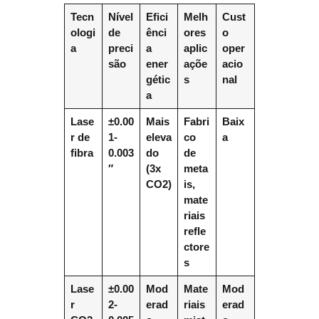
Tecn
Nível
Efici
Melh
Cust
ologi
de
ênci
ores
o
a
preci
a
aplic
oper
são
ener
açõe
acio
gétic
s
nal
a
Lase
±0.00
Mais
Fabri
Baix
r de
1-
eleva
co
a
fibra
0.003
do
de
″
(3x
meta
CO2)
is,
mate
riais
refle
ctore
s
Lase
±0.00
Mod
Mate
Mod
r
2-
erad
riais
erad