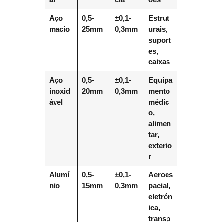
Aço
0,5-
±0,1-
Estrut
macio
25mm
0,3mm
urais,
suport
es,
caixas
Aço
0,5-
±0,1-
Equipa
inoxid
20mm
0,3mm
mento
ável
médic
o,
alimen
tar,
exterio
r
Alumí
0,5-
±0,1-
Aeroes
nio
15mm
0,3mm
pacial,
eletrón
ica,
transp