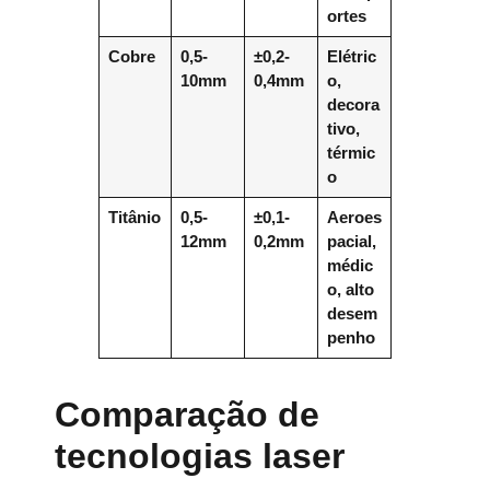
ortes
Cobre
0,5-
±0,2-
Elétric
10mm
0,4mm
o,
decora
tivo,
térmic
o
Titânio
0,5-
±0,1-
Aeroes
12mm
0,2mm
pacial,
médic
o, alto
desem
penho
Comparação de
tecnologias laser