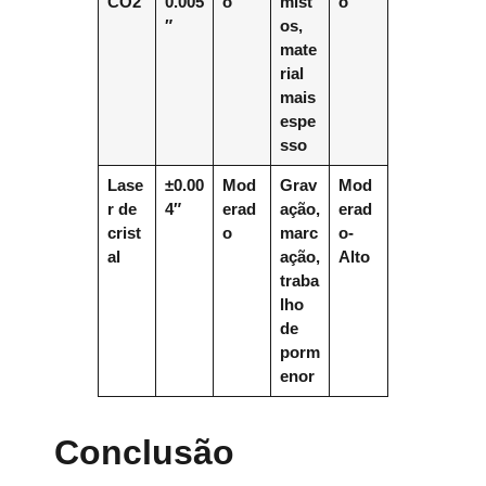
CO2
0.005
o
mist
o
″
os,
mate
rial
mais
espe
sso
Lase
±0.00
Mod
Grav
Mod
r de
4″
erad
ação,
erad
crist
o
marc
o-
al
ação,
Alto
traba
lho
de
porm
enor
Conclusão