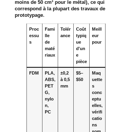
moins de 50 cm³ pour le métal), ce qui
correspond à la plupart des travaux de
prototypage.
Proc
Fami
Tolér
Coût
Meill
essu
lle
ance
typiq
eur
s
de
ue
pour
maté
d'un
riaux
e
pièce
FDM
PLA,
±0,2
$5–
Maq
ABS,
à 0,5
$50
uette
PET
mm
s
G,
conc
nylo
eptu
n,
elles,
PC
vérifi
catio
ns
som