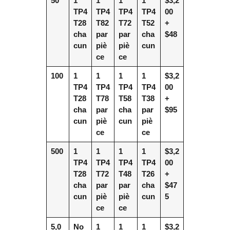
50
1
1
1
1
$3,2
TP4
TP4
TP4
TP4
00
T28
T82
T72
T52
+
cha
par
par
cha
$48
cun
piè
piè
cun
ce
ce
100
1
1
1
1
$3,2
TP4
TP4
TP4
TP4
00
T28
T78
T58
T38
+
cha
par
cha
par
$95
cun
piè
cun
piè
ce
ce
500
1
1
1
1
$3,2
TP4
TP4
TP4
TP4
00
T28
T72
T48
T26
+
cha
par
par
cha
$47
cun
piè
piè
cun
5
ce
ce
5,0
No
1
1
1
$3,2