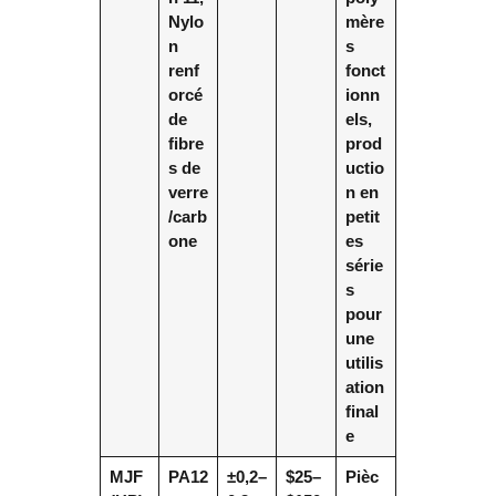
Nylo
mère
n
s
renf
fonct
orcé
ionn
de
els,
fibre
prod
s de
uctio
verre
n en
/carb
petit
one
es
série
s
pour
une
utilis
ation
final
e
MJF
PA12
±0,2–
$25–
Pièc