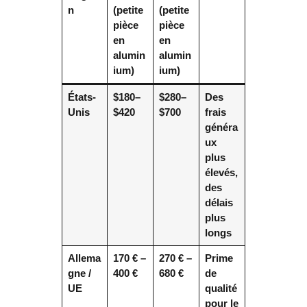
n
(petite
(petite
pièce
pièce
en
en
alumin
alumin
ium)
ium)
États-
$180–
$280–
Des
Unis
$420
$700
frais
généra
ux
plus
élevés,
des
délais
plus
longs
Allema
170 € –
270 € –
Prime
gne /
400 €
680 €
de
UE
qualité
pour le