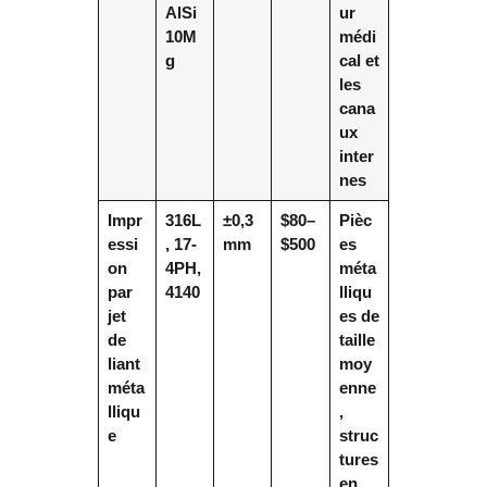
AlSi
ur
10M
médi
g
cal et
les
cana
ux
inter
nes
Impr
316L
±0,3
$80–
Pièc
essi
, 17-
mm
$500
es
on
4PH,
méta
par
4140
lliqu
jet
es de
de
taille
liant
moy
méta
enne
lliqu
,
e
struc
tures
en