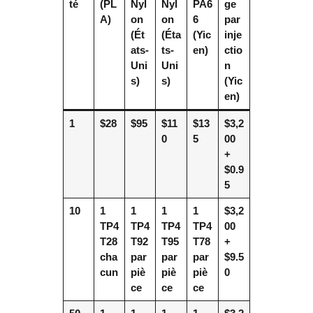
té
(PL
Nyl
Nyl
PA6
ge
A)
on
on
6
par
(Ét
(Éta
(Yic
inje
ats-
ts-
en)
ctio
Uni
Uni
n
s)
s)
(Yic
en)
1
$28
$95
$11
$13
$3,2
0
5
00
+
$0.9
5
10
1
1
1
1
$3,2
TP4
TP4
TP4
TP4
00
T28
T92
T95
T78
+
cha
par
par
par
$9.5
cun
piè
piè
piè
0
ce
ce
ce