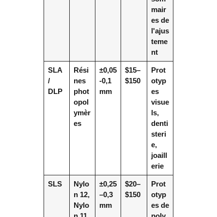
mair
es de
l'ajus
teme
nt
SLA
Rési
±0,05
$15–
Prot
/
nes
-0,1
$150
otyp
DLP
phot
mm
es
opol
visue
ymèr
ls,
es
denti
steri
e,
joaill
erie
SLS
Nylo
±0,25
$20–
Prot
n 12,
–0,3
$150
otyp
Nylo
mm
es de
n 11,
poly