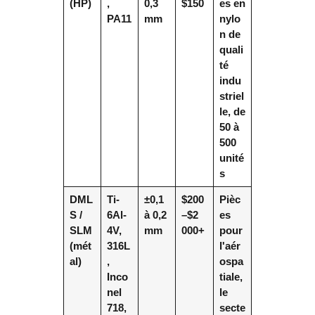
(HP)
,
0,3
$150
es en
PA11
mm
nylo
n de
quali
té
indu
striel
le, de
50 à
500
unité
s
DML
Ti-
±0,1
$200
Pièc
S /
6Al-
à 0,2
–$2
es
SLM
4V,
mm
000+
pour
(mét
316L
l'aér
al)
,
ospa
Inco
tiale,
nel
le
718,
secte