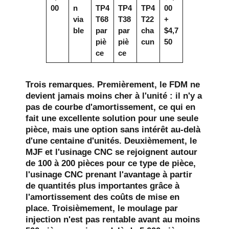
00
n
TP4
TP4
TP4
00
via
T68
T38
T22
+
ble
par
par
cha
$4,7
piè
piè
cun
50
ce
ce
Trois remarques. Premièrement, le FDM ne
devient jamais moins cher à l'unité : il n'y a
pas de courbe d'amortissement, ce qui en
fait une excellente solution pour une seule
pièce, mais une option sans intérêt au-delà
d'une centaine d'unités. Deuxièmement, le
MJF et l'usinage CNC se rejoignent autour
de 100 à 200 pièces pour ce type de pièce,
l'usinage CNC prenant l'avantage à partir
de quantités plus importantes grâce à
l'amortissement des coûts de mise en
place. Troisièmement, le moulage par
injection n'est pas rentable avant au moins