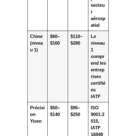
secteu
r
aérosp
atial
Chine
$60–
$110–
Le
(nivea
$160
$280
niveau
u 1)
1
compr
end les
entrep
rises
certifié
es
IATF
Précisi
$50–
$95–
ISO
on
$140
$250
9001:2
Yicen
015,
IATF
16949