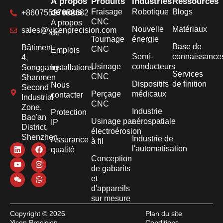
À propos
Produits
Industries
Ressources
de nous
Fraisage
Robotique
Blogs
+86075527052682
CNC
A propos
Nouvelle
Matériaux
sales@yicenprecision.com
de
Tournage
énergie
Base de
Bâtiment
CNC
Emplois
Semi-
connaissance
4,
Usinage
conducteurs
Songgang
Installations
Services
CNC
Shanmen
Dispositifs
de finition
Nous
Second
Perçage
médicaux
contacter
Industrial
CNC
Zone,
Industrie
Protection
Bao'an
Usinage par
aérospatiale
IP
District,
électroérosion
Shenzhen
Industrie de
Assurance
à fil
l'automatisation
qualité
Conception
de gabarits
et
d'appareils
sur mesure
Copyright © 2026
Plan du site
Yicen Precision
Conditions