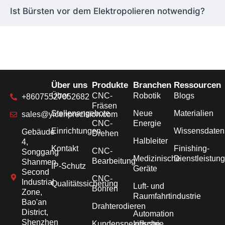
Ist Bürsten vor dem Elektropolieren notwendig?
Über uns
Produkte
Branchen
Ressourcen
Über
CNC-
Robotik
Blogs
+86075527052682
Fräsen
Stellenangebote
Neue
Materialien
sales@yicenprecision.com
CNC-
Energie
Einrichtungen
Wissensdate
Gebäude
Drehen
Halbleiter
4,
Kontakt
Finishing-
CNC-
Songgang
Medizinische
Dienstleistun
Bearbeitung
Shanmen
IP-Schutz
Geräte
Second
CNC-
Industrial
Qualitätssicherung
Luft- und
Bohren
Zone,
Raumfahrtindustrie
Bao'an
Drahterodieren
District,
Automation
Shenzhen
Kundenspezifische
Industrie