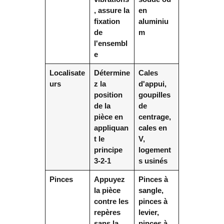
, assure la
en
fixation
aluminiu
de
m
l'ensembl
e
Localisate
Détermine
Cales
urs
z la
d'appui,
position
goupilles
de la
de
pièce en
centrage,
appliquan
cales en
t le
V,
principe
logement
3-2-1
s usinés
Pinces
Appuyez
Pinces à
la pièce
sangle,
contre les
pinces à
repères
levier,
sans la
pinces à