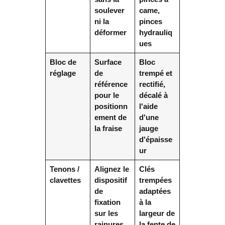
soulever
came,
ni la
pinces
déformer
hydrauliq
ues
Bloc de
Surface
Bloc
réglage
de
trempé et
référence
rectifié,
pour le
décalé à
positionn
l'aide
ement de
d'une
la fraise
jauge
d'épaisse
ur
Tenons /
Alignez le
Clés
clavettes
dispositif
trempées
de
adaptées
fixation
à la
sur les
largeur de
rainures
la fente de