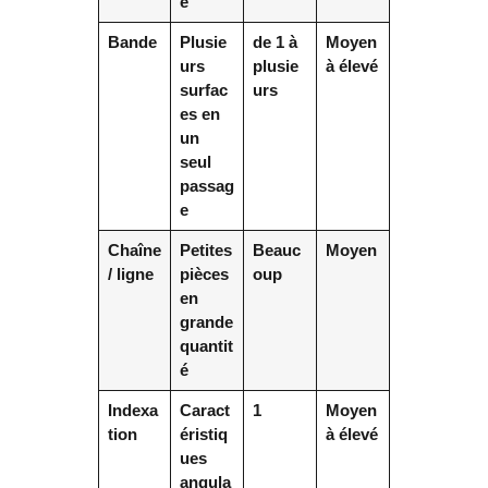
e
Bande
Plusie
de 1 à
Moyen
urs
plusie
à élevé
surfac
urs
es en
un
seul
passag
e
Chaîne
Petites
Beauc
Moyen
/ ligne
pièces
oup
en
grande
quantit
é
Indexa
Caract
1
Moyen
tion
éristiq
à élevé
ues
angula