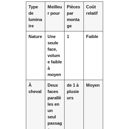
Type
Meilleu
Pièces
Coût
de
r pour
par
relatif
lumina
monta
ire
ge
Nature
Une
1
Faible
seule
face,
volum
e faible
à
moyen
À
Deux
de 1 à
Moyen
cheval
faces
plusie
parallè
urs
les en
un
seul
passag