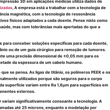
 impressão 3D em aplicações médicas utiliza dados de
izadas
, A empresa está a trabalhar com a tecnologia de
ância magnética, com a tecnologia de ressonância
tivos físicos adaptados a cada doente. Pense nisto como
saúde, mas com tolerâncias mais apertadas do que a
s para conceber soluções específicas para cada doente,
tânio ou de um guia cirúrgico para remoção de tumores.
nte uma precisão dimensional de ±0,05 mm para os
 metade da espessura de um cabelo humano.
 que se pensa. As ligas de titânio, os polímeros PEEK e o
malmente utilizados porque são seguros para o corpo
a superfície variam entre Ra 1,6μm para superfícies em
onentes externos.
 variam significativamente consoante a tecnologia. A
camadas até 25 microns, enquanto a modelação por