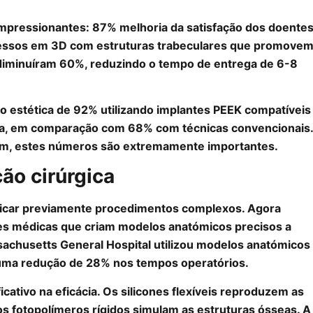
impressionantes: 87% melhoria da satisfação dos doente
mpressos em 3D com estruturas trabeculares que promove
 diminuíram 60%, reduzindo o tempo de entrega de 6-8
ão estética de 92% utilizando implantes PEEK compatíveis
ana, em comparação com 68% com técnicas convencionais.
ém, estes números são extremamente importantes.
ão cirúrgica
ticar previamente procedimentos complexos. Agora
es médicas que criam modelos anatómicos precisos a
ssachusetts General Hospital utilizou modelos anatómicos
 uma redução de 28% nos tempos operatórios.
cativo na eficácia. Os silicones flexíveis reproduzem as
s fotopolímeros rígidos simulam as estruturas ósseas. A