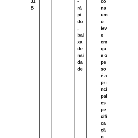
31
-
co
B
rá
ns
pi
um
do
o
,
lev
bai
e
xa
em
de
qu
nsi
e o
da
pe
de
so
é a
pri
nci
pal
es
pe
cifi
ca
çã
o