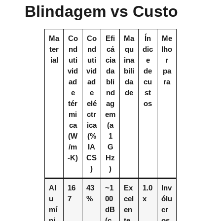
Blindagem vs Custo
Ma
Co
Co
Efi
Ma
Ín
Me
ter
nd
nd
cá
qu
dic
lho
ial
uti
uti
cia
ina
e
r
vid
vid
da
bili
de
pa
ad
ad
bli
da
cu
ra
e
e
nd
de
st
tér
elé
ag
os
mi
ctr
em
ca
ica
(a
(W
(%
1
/m
IA
G
-K)
CS
Hz
)
)
Al
16
43
~1
Ex
1.0
Inv
u
7
%
00
cel
x
ólu
mí
dB
en
cr
ni
(c
te
os,