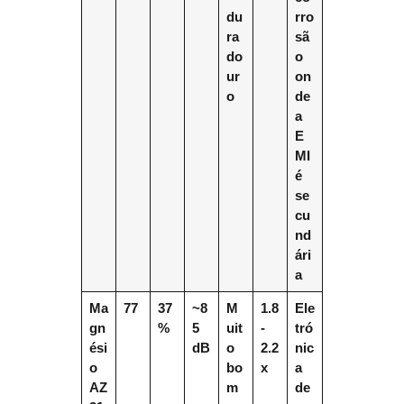
du
rro
ra
sã
do
o
ur
on
o
de
a
E
MI
é
se
cu
nd
ári
a
Ma
77
37
~8
M
1.8
Ele
gn
%
5
uit
-
tró
ési
dB
o
2.2
nic
o
bo
x
a
AZ
m
de