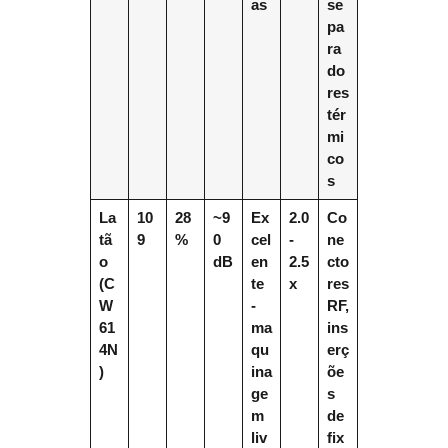
as
se
pa
ra
do
res
tér
mi
co
s
La
10
28
~9
Ex
2.0
Co
tã
9
%
0
cel
-
ne
o
dB
en
2.5
cto
(C
te
x
res
W
-
RF,
61
ma
ins
4N
qu
erç
)
ina
õe
ge
s
m
de
liv
fix