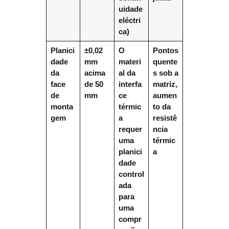
uidade
eléctri
ca)
Planici
±0,02
O
Pontos
dade
mm
materi
quente
da
acima
al da
s sob a
face
de 50
interfa
matriz,
de
mm
ce
aumen
monta
térmic
to da
gem
a
resistê
requer
ncia
uma
térmic
planici
a
dade
control
ada
para
uma
compr