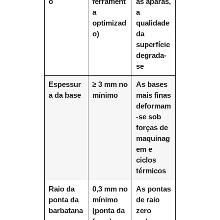
o
ferrament
as aparas,
a
a
optimizad
qualidade
o)
da
superfície
degrada-
se
Espessur
≥ 3 mm no
As bases
a da base
mínimo
mais finas
deformam
-se sob
forças de
maquinag
em e
ciclos
térmicos
Raio da
0,3 mm no
As pontas
ponta da
mínimo
de raio
barbatana
(ponta da
zero