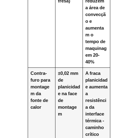
fresa)
reduzem
a área de
convecçã
o e
aumenta
m o
tempo de
maquinag
em 20-
40%
Contra-
±0,02 mm
A fraca
furo para
de
planicidad
montage
planicidad
e aumenta
m da
e na face
a
fonte de
de
resistênci
calor
montage
a da
m
interface
térmica -
caminho
crítico