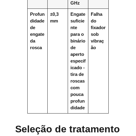
GHz
Profun
±0,3
Engate
Falha
didade
mm
suficie
do
de
nte
fixador
engate
para o
sob
da
binário
vibraç
rosca
de
ão
aperto
especif
icado -
tira de
roscas
com
pouca
profun
didade
Seleção de tratamento