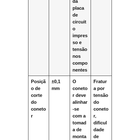
da
placa
de
circuit
o
impres
so e
tensão
nos
compo
nentes
Posiçã
±0,1
O
Fratur
o de
mm
coneto
a por
corte
r deve
tensão
do
alinhar
do
coneto
-se
coneto
r
com a
r,
tomad
dificul
a de
dade
monta
de