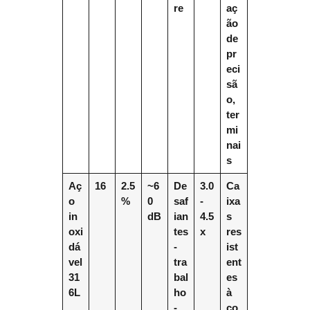
re
aç
ão
de
pr
eci
sã
o,
ter
mi
nai
s
Aç
16
2.5
~6
De
3.0
Ca
o
%
0
saf
-
ixa
in
dB
ian
4.5
s
oxi
tes
x
res
dá
-
ist
vel
tra
ent
31
bal
es
6L
ho
à
-
co