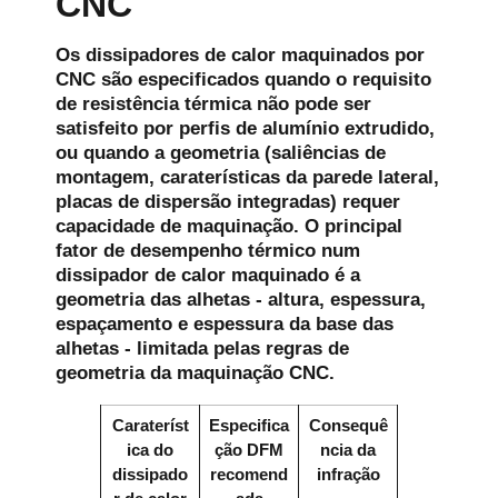
CNC
Os dissipadores de calor maquinados por
CNC são especificados quando o requisito
de resistência térmica não pode ser
satisfeito por perfis de alumínio extrudido,
ou quando a geometria (saliências de
montagem, caraterísticas da parede lateral,
placas de dispersão integradas) requer
capacidade de maquinação. O principal
fator de desempenho térmico num
dissipador de calor maquinado é a
geometria das alhetas - altura, espessura,
espaçamento e espessura da base das
alhetas - limitada pelas regras de
geometria da maquinação CNC.
Carateríst
Especifica
Consequê
ica do
ção DFM
ncia da
dissipado
recomend
infração