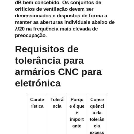
dB bem concebido. Os conjuntos de
orifícios de ventilação devem ser
dimensionados e dispostos de forma a
manter as aberturas individuais abaixo de
λ/20 na frequência mais elevada de
preocupação.
Requisitos de
tolerância para
armários CNC para
eletrónica
Carate
Tolerâ
Porqu
Conse
rística
ncia
e é que
quênci
é
a da
import
tolerân
ante
cia
excess