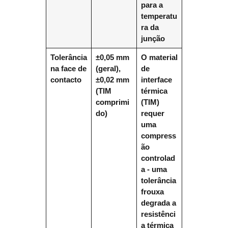
para a
temperatu
ra da
junção
Tolerância
±0,05 mm
O material
na face de
(geral),
de
contacto
±0,02 mm
interface
(TIM
térmica
comprimi
(TIM)
do)
requer
uma
compress
ão
controlad
a - uma
tolerância
frouxa
degrada a
resistênci
a térmica