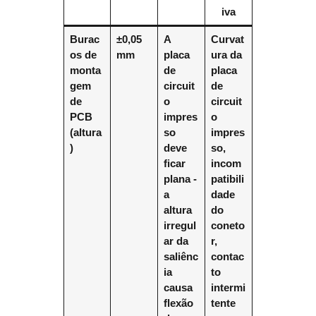
iva
Burac
±0,05
A
Curvat
os de
mm
placa
ura da
monta
de
placa
gem
circuit
de
de
o
circuit
PCB
impres
o
(altura
so
impres
)
deve
so,
ficar
incom
plana -
patibili
a
dade
altura
do
irregul
coneto
ar da
r,
saliênc
contac
ia
to
causa
intermi
flexão
tente