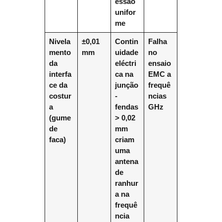
essão
unifor
me
Nivela
±0,01
Contin
Falha
mento
mm
uidade
no
da
eléctri
ensaio
interfa
ca na
EMC a
ce da
junção
frequê
costur
-
ncias
a
fendas
GHz
(gume
> 0,02
de
mm
faca)
criam
uma
antena
de
ranhur
a na
frequê
ncia