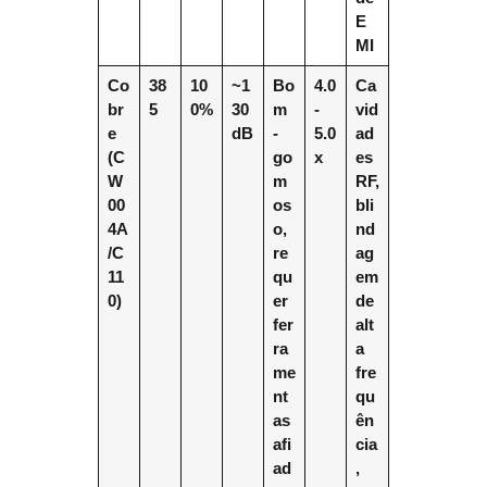
E
MI
Co
38
10
~1
Bo
4.0
Ca
br
5
0%
30
m
-
vid
e
dB
-
5.0
ad
(C
go
x
es
W
m
RF,
00
os
bli
4A
o,
nd
/C
re
ag
11
qu
em
0)
er
de
fer
alt
ra
a
me
fre
nt
qu
as
ên
afi
cia
ad
,