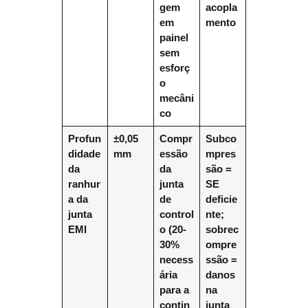
gem
acopla
em
mento
painel
sem
esforç
o
mecâni
co
Profun
±0,05
Compr
Subco
didade
mm
essão
mpres
da
da
são =
ranhur
junta
SE
a da
de
deficie
junta
control
nte;
EMI
o (20-
sobrec
30%
ompre
necess
ssão =
ária
danos
para a
na
contin
junta