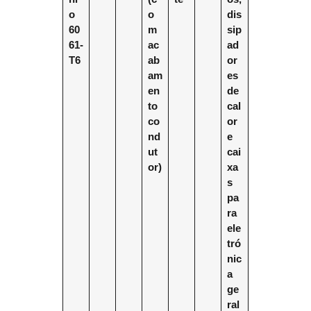
o
o
dis
60
m
sip
61-
ac
ad
T6
ab
or
am
es
en
de
to
cal
co
or
nd
e
ut
cai
or)
xa
s
pa
ra
ele
tró
nic
a
ge
ral