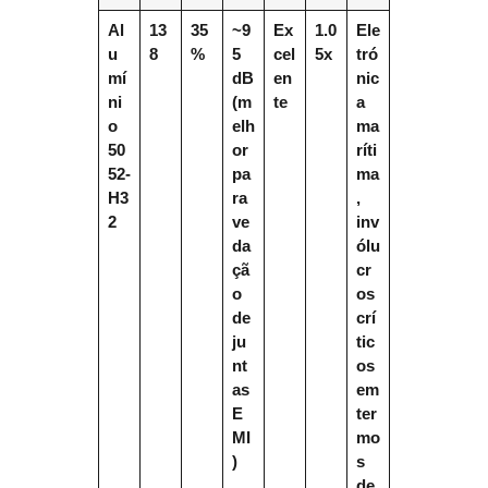
Al
13
35
~9
Ex
1.0
Ele
u
8
%
5
cel
5x
tró
mí
dB
en
nic
ni
(m
te
a
o
elh
ma
50
or
ríti
52-
pa
ma
H3
ra
,
2
ve
inv
da
ólu
çã
cr
o
os
de
crí
ju
tic
nt
os
as
em
E
ter
MI
mo
)
s
de