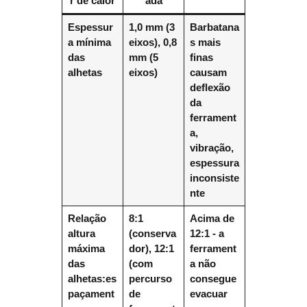
r de calor
ada
Espessur
1,0 mm (3
Barbatana
a mínima
eixos), 0,8
s mais
das
mm (5
finas
alhetas
eixos)
causam
deflexão
da
ferrament
a,
vibração,
espessura
inconsiste
nte
Relação
8:1
Acima de
altura
(conserva
12:1 - a
máxima
dor), 12:1
ferrament
das
(com
a não
alhetas:es
percurso
consegue
paçament
de
evacuar