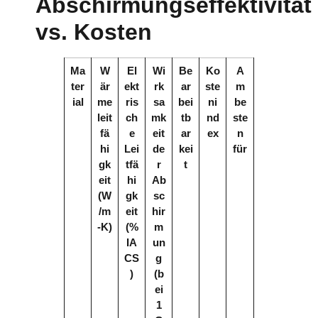
Abschirmungseffektivität
vs. Kosten
Ma
W
El
Wi
Be
Ko
A
ter
är
ekt
rk
ar
ste
m
ial
me
ris
sa
bei
ni
be
leit
ch
mk
tb
nd
ste
fä
e
eit
ar
ex
n
hi
Lei
de
kei
für
gk
tfä
r
t
eit
hi
Ab
(W
gk
sc
/m
eit
hir
-K)
(%
m
IA
un
CS
g
)
(b
ei
1