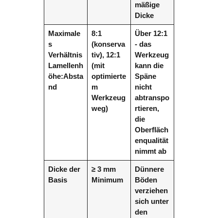
mäßige
Dicke
Maximale
8:1
Über 12:1
s
(konserva
- das
Verhältnis
tiv), 12:1
Werkzeug
Lamellenh
(mit
kann die
öhe:Absta
optimierte
Späne
nd
m
nicht
Werkzeug
abtranspo
weg)
rtieren,
die
Oberfläch
enqualität
nimmt ab
Dicke der
≥ 3 mm
Dünnere
Basis
Minimum
Böden
verziehen
sich unter
den