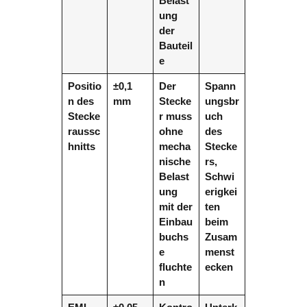
Belast
ung
der
Bauteil
e
Positio
±0,1
Der
Spann
n des
mm
Stecke
ungsbr
Stecke
r muss
uch
raussc
ohne
des
hnitts
mecha
Stecke
nische
rs,
Belast
Schwi
ung
erigkei
mit der
ten
Einbau
beim
buchs
Zusam
e
menst
fluchte
ecken
n