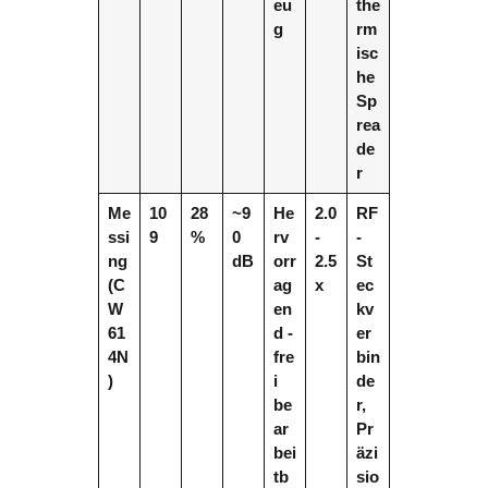
eu
the
g
rm
isc
he
Sp
rea
de
r
Me
10
28
~9
He
2.0
RF
ssi
9
%
0
rv
-
-
ng
dB
orr
2.5
St
(C
ag
x
ec
W
en
kv
61
d -
er
4N
fre
bin
)
i
de
be
r,
ar
Pr
bei
äzi
tb
sio