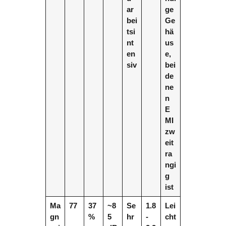
ar
ge
bei
Ge
tsi
hä
nt
us
en
e,
siv
bei
de
ne
n
E
MI
zw
eit
ra
ngi
g
ist
Ma
77
37
~8
Se
1.8
Lei
gn
%
5
hr
-
cht