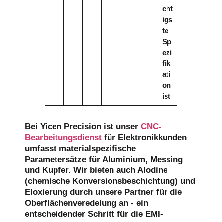
cht
igs
te
Sp
ezi
fik
ati
on
ist
Bei Yicen Precision ist unser
CNC-
Bearbeitungsdienst
für Elektronikkunden
umfasst materialspezifische
Parametersätze für Aluminium, Messing
und Kupfer. Wir bieten auch Alodine
(chemische Konversionsbeschichtung) und
Eloxierung durch unsere Partner für die
Oberflächenveredelung an - ein
entscheidender Schritt für die EMI-