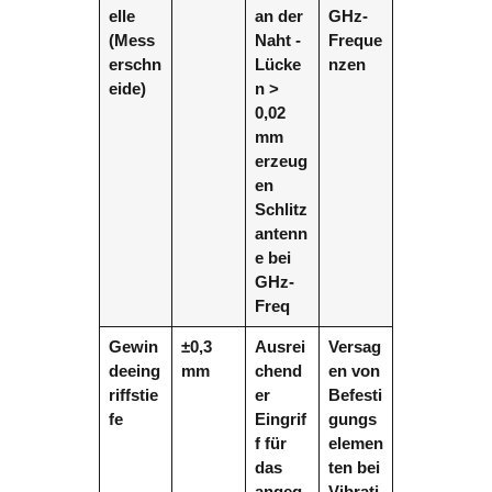
elle
an der
GHz-
(Mess
Naht -
Freque
erschn
Lücke
nzen
eide)
n >
0,02
mm
erzeug
en
Schlitz
antenn
e bei
GHz-
Freq
Gewin
±0,3
Ausrei
Versag
deeing
mm
chend
en von
riffstie
er
Befesti
fe
Eingrif
gungs
f für
elemen
das
ten bei
angeg
Vibrati