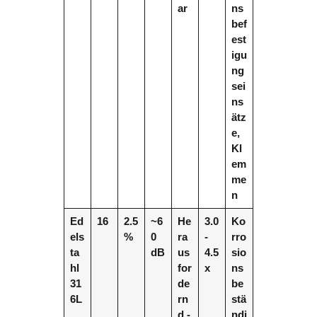
ar
ns
bef
est
igu
ng
sei
ns
ätz
e,
Kl
em
me
n
Ed
16
2.5
~6
He
3.0
Ko
els
%
0
ra
-
rro
ta
dB
us
4.5
sio
hl
for
x
ns
31
de
be
6L
rn
stä
d -
ndi