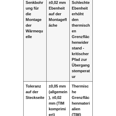
Senkbohr
±0,02 mm
Schlechte
ung für
Ebenheit
Ebenheit
die
auf der
erhöht
Montage
Montagefl
den
der
äche
thermisch
Wärmequ
en
elle
Grenzfläc
henwider
stand -
kritischer
Pfad zur
Übergang
stemperat
ur
Toleranz
±0,05 mm
Thermisc
auf der
(allgemein
he
Steckseite
), ±0,02
Grenzfläc
mm (TIM
henmateri
komprimi
alien
ert)
(TIM)