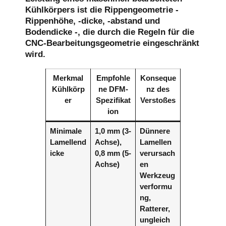
Kühlkörpers ist die Rippengeometrie -
Rippenhöhe, -dicke, -abstand und
Bodendicke -, die durch die Regeln für die
CNC-Bearbeitungsgeometrie eingeschränkt
wird.
Merkmal
Empfohle
Konseque
Kühlkörp
ne DFM-
nz des
er
Spezifikat
Verstoßes
ion
Minimale
1,0 mm (3-
Dünnere
Lamellend
Achse),
Lamellen
icke
0,8 mm (5-
verursach
Achse)
en
Werkzeug
verformu
ng,
Ratterer,
ungleich