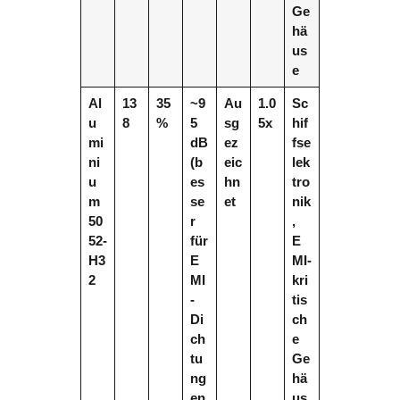
Ge
hä
us
e
Al
13
35
~9
Au
1.0
Sc
u
8
%
5
sg
5x
hif
mi
dB
ez
fse
ni
(b
eic
lek
u
es
hn
tro
m
se
et
nik
50
r
,
52-
für
E
H3
E
MI-
2
MI
kri
-
tis
Di
ch
ch
e
tu
Ge
ng
hä
en
us