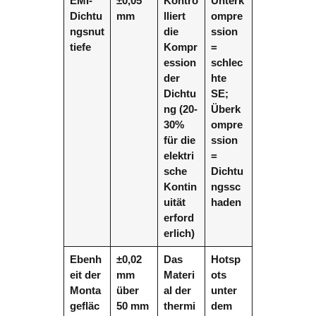
EMI-
±0,05
Kontro
Unterk
Dichtu
mm
lliert
ompre
ngsnut
die
ssion
tiefe
Kompr
=
ession
schlec
der
hte
Dichtu
SE;
ng (20-
Überk
30%
ompre
für die
ssion
elektri
=
sche
Dichtu
Kontin
ngssc
uität
haden
erford
erlich)
Ebenh
±0,02
Das
Hotsp
eit der
mm
Materi
ots
Monta
über
al der
unter
gefläc
50 mm
thermi
dem