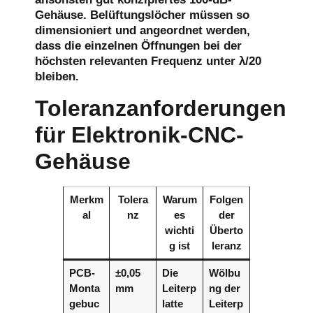
Gehäuse. Belüftungslöcher müssen so
dimensioniert und angeordnet werden,
dass die einzelnen Öffnungen bei der
höchsten relevanten Frequenz unter λ/20
bleiben.
Toleranzanforderungen
für Elektronik-CNC-
Gehäuse
Merkm
Tolera
Warum
Folgen
al
nz
es
der
wichti
Überto
g ist
leranz
PCB-
±0,05
Die
Wölbu
Monta
mm
Leiterp
ng der
gebuc
latte
Leiterp