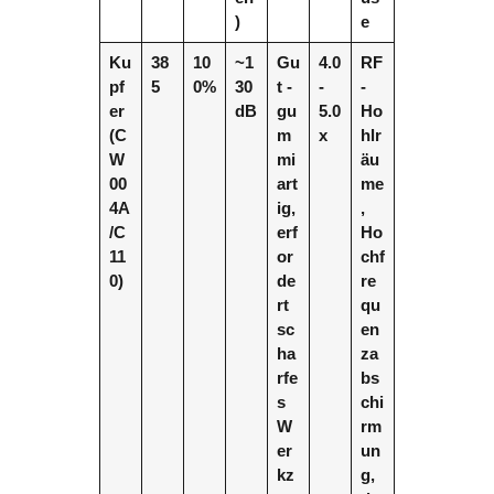
)
e
Ku
38
10
~1
Gu
4.0
RF
pf
5
0%
30
t -
-
-
er
dB
gu
5.0
Ho
(C
m
x
hlr
W
mi
äu
00
art
me
4A
ig,
,
/C
erf
Ho
11
or
chf
0)
de
re
rt
qu
sc
en
ha
za
rfe
bs
s
chi
W
rm
er
un
kz
g,