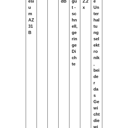
esi
dB
gu
2.2
e
u
t -
x
Un
m
sc
ter
AZ
hn
hal
31
ell,
tu
B
ge
ng
rin
sel
ge
ekt
Di
ro
ch
nik
te
,
bei
de
r
da
s
Ge
wi
cht
die
wi