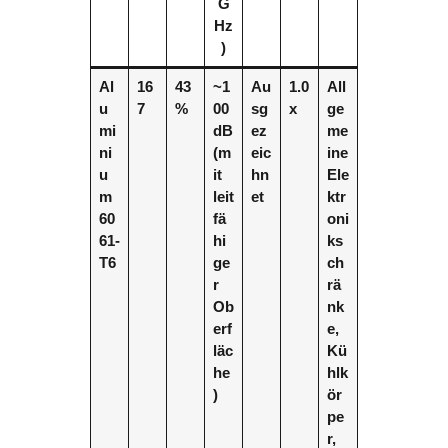
G
Hz
)
Al
16
43
~1
Au
1.0
All
u
7
%
00
sg
x
ge
mi
dB
ez
me
ni
(m
eic
ine
u
it
hn
Ele
m
leit
et
ktr
60
fä
oni
61-
hi
ks
T6
ge
ch
r
rä
Ob
nk
erf
e,
läc
Kü
he
hlk
)
ör
pe
r,