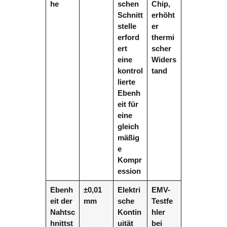
he
schen
Chip,
Schnitt
erhöht
stelle
er
erford
thermi
ert
scher
eine
Widers
kontrol
tand
lierte
Ebenh
eit für
eine
gleich
mäßig
e
Kompr
ession
Ebenh
±0,01
Elektri
EMV-
eit der
mm
sche
Testfe
Nahtsc
Kontin
hler
hnittst
uität
bei