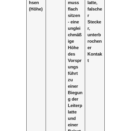
hsen
muss
latte,
(Höhe)
flach
falsche
sitzen
r
- eine
Stecke
unglei
r,
chmäß
unterb
ige
rochen
Höhe
er
des
Kontak
Vorspr
t
ungs
führt
zu
einer
Biegun
g der
Leiterp
latte
und
einer