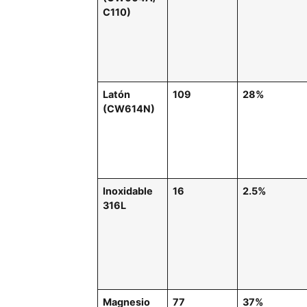
C110)
Latón
109
28%
(CW614N)
Inoxidable
16
2.5%
316L
Magnesio
77
37%