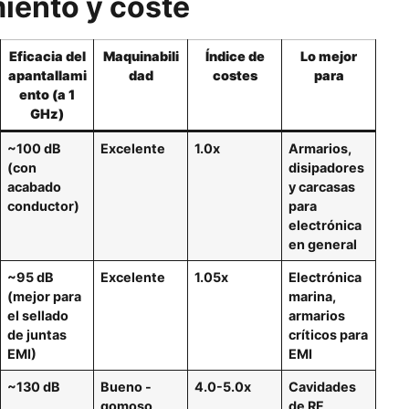
miento y coste
Eficacia del
Maquinabili
Índice de
Lo mejor
apantallami
dad
costes
para
ento (a 1
GHz)
~100 dB
Excelente
1.0x
Armarios,
(con
disipadores
acabado
y carcasas
conductor)
para
electrónica
en general
~95 dB
Excelente
1.05x
Electrónica
(mejor para
marina,
el sellado
armarios
de juntas
críticos para
EMI)
EMI
~130 dB
Bueno -
4.0-5.0x
Cavidades
gomoso,
de RF,