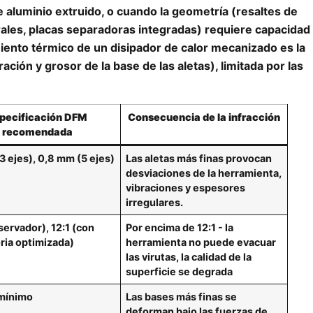
 aluminio extruido, o cuando la geometría (resaltes de
erales, placas separadoras integradas) requiere capacidad
miento térmico de un disipador de calor mecanizado es la
ación y grosor de la base de las aletas), limitada por las
pecificación DFM
Consecuencia de la infracción
recomendada
3 ejes), 0,8 mm (5 ejes)
Las aletas más finas provocan
desviaciones de la herramienta,
vibraciones y espesores
irregulares.
servador), 12:1 (con
Por encima de 12:1 - la
ria optimizada)
herramienta no puede evacuar
las virutas, la calidad de la
superficie se degrada
mínimo
Las bases más finas se
deforman bajo las fuerzas de