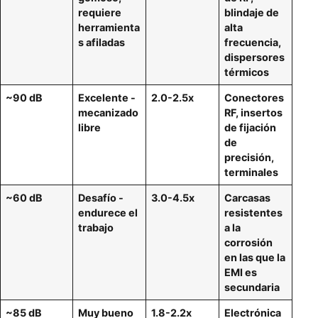
requiere
blindaje de
herramienta
alta
s afiladas
frecuencia,
dispersores
térmicos
~90 dB
Excelente -
2.0-2.5x
Conectores
mecanizado
RF, insertos
libre
de fijación
de
precisión,
terminales
~60 dB
Desafío -
3.0-4.5x
Carcasas
endurece el
resistentes
trabajo
a la
corrosión
en las que la
EMI es
secundaria
~85 dB
Muy bueno
1.8-2.2x
Electrónica