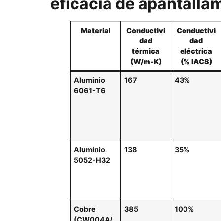
eficacia de apantalla
Material
Conductivi
Conductivi
dad
dad
térmica
eléctrica
(W/m-K)
(% IACS)
Aluminio
167
43%
6061-T6
Aluminio
138
35%
5052-H32
Cobre
385
100%
(CW004A/