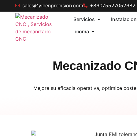
sales@yicenprecision.com
+86075527052682
Servicios
Instalacio
Idioma
Mecanizado CN
Mejore su eficacia operativa, optimice cost