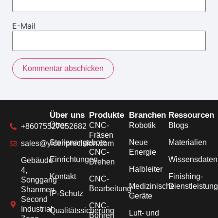
E-Mail
Über uns
Produkte
Branchen
Ressourcen
Über
CNC-
Robotik
Blogs
+86075527052682
Fräsen
Stellenangebote
Neue
Materialien
sales@yicenprecision.com
CNC-
Energie
Einrichtungen
Wissensdate
Gebäude
Drehen
Halbleiter
4,
Kontakt
Finishing-
CNC-
Songgang
Medizinische
Dienstleistun
Bearbeitung
Shanmen
IP-Schutz
Geräte
Second
CNC-
Industrial
Qualitätssicherung
Luft- und
Bohren