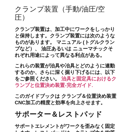
クランプ装置（手動/油圧/空
圧）
クランプ装置は、加工中にワークをしっかり
と保持します。クランプ装置には次のような
ものがあります。
マニュアル
(トグルクラン
プなど）、
油圧
あるいは
ニューマチック
そ
れぞれ用途によって異なる利点がある。
これらの装置が治具や冶具とどのように連動
するのか、さらに深く掘り下げるには、以下
をご参照ください。
治具と固定具におけるク
ランプと位置決め装置-完全ガイド
.
このガイドブックは
クランプ＆位置決め装置
CNC加工の精度と効率を向上させます。
サポーター＆レストパッド
サポートエレメントがワークを歪みなく固定