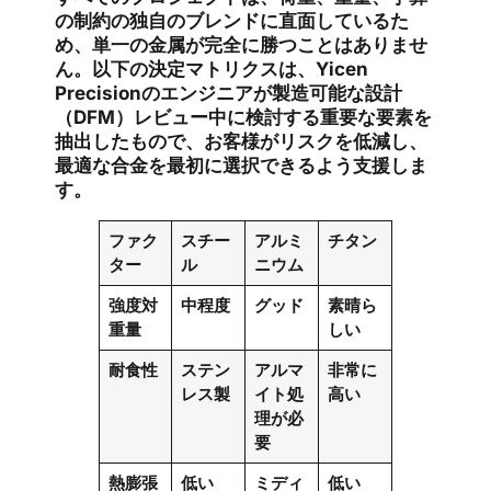
の制約の独自のブレンドに直面しているた
め、単一の金属が完全に勝つことはありませ
ん。以下の決定マトリクスは、Yicen
Precisionのエンジニアが製造可能な設計
（DFM）レビュー中に検討する重要な要素を
抽出したもので、お客様がリスクを低減し、
最適な合金を最初に選択できるよう支援しま
す。
ファク
スチー
アルミ
チタン
ター
ル
ニウム
強度対
中程度
グッド
素晴ら
重量
しい
耐食性
ステン
アルマ
非常に
レス製
イト処
高い
理が必
要
熱膨張
低い
ミディ
低い