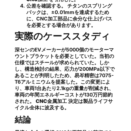
公差を確認する。
チタンのスプリング
バックは、±0.01mmを達成するため
に、CNC加工部品に余分な仕上げパス
を必要とする場合があります。
実際のケーススタディ
深センのEVメーカーが5000個のモーターマ
ウントブラケットを必要としていた。当初の
仕様ではスチールが求められていた。しか
し、構造検討の結果、応力が200MPa以下で
あることが判明したため、易岑精密は7075-
T6アルミニウムを提案した。この変更によ
り、車両1台あたり2.1kgの重量が削減され、
車両の年間エネルギーコストが130万円節約
された。
CNC金属加工
決定は製品ライフサ
イクル全体に波及する。
結論