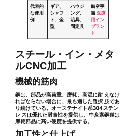
代表的
ギア、
ハウジ
航空宇
な使用
シャフ
ング、
宙
医療
例
ト、金
治具、
用イン
型
固定具
プラン
ト
スチール・イン・メタ
ルCNC加工
機械的筋肉
鋼は、部品が高荷重、磨耗、高温に耐 えなけ
ればならない場合に、最も適した選択 肢であ
り続けている。オーステナイト系304ステン
レ スは優れた耐食性を提供し、中炭素鋼種は
摩耗部品に高い硬度を提供する。
加工性と仕上げ