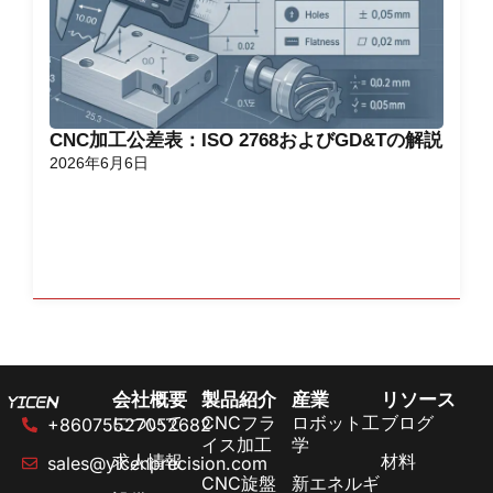
CNC加工公差表：ISO 2768およびGD&Tの解説
2026年6月6日
会社概要
製品紹介
産業
リソース
について
CNCフラ
ロボット工
ブログ
+86075527052682
イス加工
学
求人情報
材料
sales@yicenprecision.com
CNC旋盤
新エネルギ