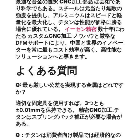
最適な合金の選択
CNC加工部品
は芸術であ
り科学でもある。スチールは元当たり無敵の
強度を提供し、アルミニウムはスピードと軽
量化を最大化し、チタンは性能が価格に勝る
場合に優れている。
イーセン精密
数十年にわ
たる
カスタムCNC加工
ノウハウと厳格な
DFMサポートにより、中国と世界のイノベー
ターを常に最もコスト効率が高く、高性能な
ソリューションへと導きます。
よくある質問
Q: 最も厳しい公差を実現する金属はどれです
か？
適切な固定具を使用すれば、3つとも
±0.01mmを保持できる。
精密CNC加工
.チ
タンはスプリングバック補正が必要な場合が
ある。
Q：チタンは消費者向け製品では経済的なの