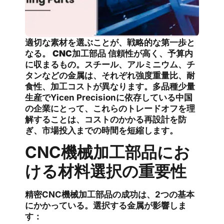
適切な素材を選ぶことが、戦略的な第一歩と
なる。
CNC加工部品
信頼性が高く、予算内
に収まるもの。スチール、アルミニウム、チ
タンなどの金属は、それぞれ強度重量比、耐
食性、加工コストが異なります。多品種少量
生産でYicen Precisionに依存している中国
の企業にとって、これらのトレードオフを理
解することは、コストのかかる再設計を防
ぎ、市場投入までの時間を短縮します。
CNC機械加工部品にお
ける材料選択の重要性
精密CNC機械加工部品の成功は、2つの基本
にかかっている。選択する金属が影響しま
す：