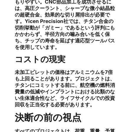
もりやすい。CNC部品加工を成功させるに
は、高圧クーラント、シャープな微小結晶粒
の超硬合金、効果的な切り屑排出が必要で
す。Yicen Precision社では、チタン合金の
切削挙動が「ガミー」であるという評判にも
かかわらず、半径方向の噛み合いを低く保
ち、チップの寿命を延ばす適応型ツールパス
を使用しています。
コストの現実
未加工ビレットの価格はアルミニウムを7倍
も上回ることがあります。プロジェクトは、
チタンにコミットする前に、航空機の燃料消
費量の低減やインプラントにおける比類のな
い生体適合性など、ライフサイクルでの投資
回収を正当化する必要があります。
決断の前の視点
すべてのプロジェクトは、荷重、重量、予算