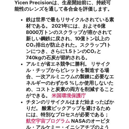
Yicen Precisionは、生産開始前に、持続可
能性のレンズを通して各合金を評価します。
鉄は世界で最もリサイクルされている素
材である。
2021年には、およそ6億
8000万トンのスクラップが溶かされて
新しい鋼鉄に戻され、10億トン以上の
CO₂排出が防止された。スクラップ1ト
ンにつき、さらに1.5トンのCO₂と
740kgの石炭が節約される。
アルミが省エネ競争に勝利。
リサイク
ル・チップからビレットを製造する場
合、一次アルミニウムの製錬に必要なエ
ネルギーのわずか5 %しか使用しないた
め、コストと炭素の両方を削減すること
ができる。
米国環境保護庁
チタンのリサイクルはまだ始まったばか
りだ。
酸素ピックアップを避けるため
には、特別なプロセスが必要である；
航空宇宙プログラム
NASAのオービタ
ル・アルケミー・イニシアチブのよう