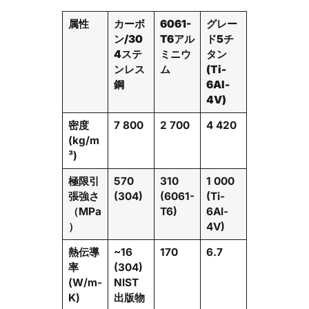
属性
カーボ
6061-
グレー
ン/30
T6アル
ド5チ
4ステ
ミニウ
タン
ンレス
ム
(Ti-
鋼
6Al-
4V)
密度
7 800
2 700
4 420
(kg/m
³)
極限引
570
310
1 000
張強さ
(304)
(6061-
(Ti-
（MPa
T6)
6Al-
）
4V)
熱伝導
~16
170
6.7
率
(304)
(W/m-
NIST
K)
出版物