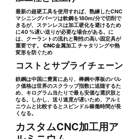
最新の超硬工具を使用すれば、熟練したCNC
マシニングパーツは軟鋼を180m/分で切削で
きるが、ステンレスは加工硬化を避けるため
に40 %遅い送りが必要な場合がある。に
は、クーラントの流れと剛性の高い固定具が
重要です。
CNC金属加工
チャタリングや熱
変形を防ぐため
コストとサプライチェーン
鉄鋼は中国に豊富にあり、棒鋼や厚板のバル
ク価格は世界のスクラップ指数に追随するた
め、キログラム当たりで最も安価な選択肢と
なる。しかし、送り速度が遅いため、アルミ
ニウムと比較するとスピンドル稼働時間が長
くなる。
カスタムCNC加工用ア
ルミニウム