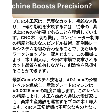
プロの木工家は、完璧なカット、複雑な木彫
り、正確な彫刻を実現するには、従来の工具
以上のものが必要であることを理解していま
す。CNC木工切断機は、コンピューター制御
の精度と強力なスピンドル技術、高剛性レー
ルシステムを組み合わせることで、あらゆる
ワークショップを一変させます。この機械に
より、木工職人は、今日の市場で要求される
カット品質を維持しながら、創造性を発揮す
ることができます。
最新のcncシステム技術は、±0.1 mmの公差
レベルを達成し、産業グレードのマシンは
±0.0025 mmの精度に達します。このレベル
の精度により、木工を始める趣味の愛好家に
も、商業生産施設を運営するプロの木工職人
にも、cnc木工切断機は不可欠なものとなっ