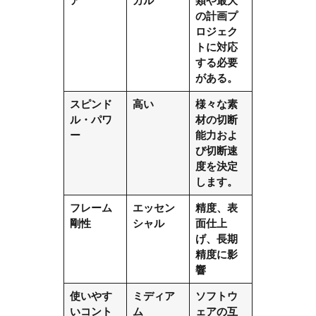
ア
カル
類や最大
の計画プ
ロジェク
トに対応
する必要
がある。
スピンド
高い
様々な素
ル・パワ
材の切断
ー
能力およ
び切断速
度を決定
します。
フレーム
エッセン
精度、表
剛性
シャル
面仕上
げ、長期
精度に影
響
使いやす
ミディア
ソフトウ
いコント
ム
ェアの互