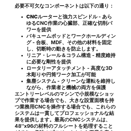
必要不可欠なコンポーネントは以下の通り：
CNCルーターと強力スピンドル
- あら
ゆるCNC作業の心臓部、正確な切削パ
ワーを提供
バキュームポッドとワークホールディン
グ
- 合板、MDF、その他の材料を固定
し、切断時の動きを防止します。
リニア・レール＆コラム構造
- 精度維持
に必要な剛性を提供
ロータリーアタッチメント
- 高度な3D
木彫りや円筒ワーク加工が可能
集塵システム
- クリーンな運転を維持し
ながら、作業者と機械の両方を保護
エントリーレベルのマシンで小規模なショッ
プで作業する場合でも、大きな設置面積を持
つ業務用CNCを操作する場合でも、これらの
システムは一貫してプロフェッショナルな結
果を提供します。最高のCNCシステムは、
48″x96の材料のフルシートを処理すること