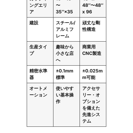
ングエリ
〜
48″〜48″
ア
35″×35
x 96
建設
スチール/
頑丈な剛
アルミフ
性構造
レーム
生産タイ
趣味から
商業用
プ
小さな店
CNC製造
へ
精密水準
±0.1mm
±0.025m
器
標準
m可能
オートメ
使いやす
アクセサ
ーション
い基本操
リー・オ
作
プション
を備えた
先進シス
テム