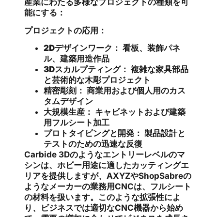
産業にわたる多様なプロジェクトの種類を可
能にする：
プロジェクトの応用：
2Dデザインワーク：
看板、装飾パネ
ル、建築用造作品
3Dスカルプティング：
複雑な家具部品
と芸術的な木彫プロジェクト
精密彫刻：
商業用および個人用のカス
タムデザイン
大規模生産：
キャビネットおよび建築
用フルシート加工
プロトタイピングと開発：
製品設計と
テストのための迅速な反復
Carbide 3Dのようなエントリーレベルのマ
シンは、ホビー用途に適したカッティングエ
リアを提供しますが、AXYZやShopSabreの
ようなメーカーの業務用CNCは、フルシート
の材料を扱います。このような拡張性によ
り、ビジネスでは適切なCNC機器から始め