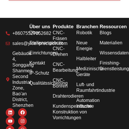
Über uns
Produkte
Branchen
Ressourcen
Über
CNC-
Robotik
Blogs
+86075527052682
Fräsen
Stellenangebote
Neue
Materialien
sales@yicenprecision.com
CNC-
Energie
Einrichtungen
Wissensdate
Gebäude
Drehen
Halbleiter
4,
Kontakt
Finishing-
CNC-
Songgang
Medizinische
Dienstleistun
Bearbeitung
Shanmen
IP-Schutz
Geräte
Second
CNC-
Industrial
Qualitätssicherung
Luft- und
Bohren
Zone,
Raumfahrtindustrie
Bao'an
Drahterodieren
District,
Automation
Shenzhen
Kundenspezifische
Industrie
Konstruktion von
Vorrichtungen