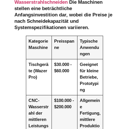
Wasserstrahlschneiden
Die Maschinen
stellen eine beträchtliche
Anfangsinvestition dar, wobei die Preise je
nach Schneidekapazität und
Systemspezifikationen variieren.
Kategorie
Preisspan
Typische
Maschine
ne
Anwendu
ngen
Tischgerä
$30.000 -
Geeignet
te (Wazer
$60.000
für kleine
Pro)
Betriebe,
Prototypi
ng
CNC-
$100.000 -
Allgemein
Wasserstr
$200.000
e
ahl der
Fertigung,
mittleren
mittlere
Leistungs
Produktio