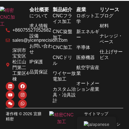
会社概要
製品紹介
産業
リソース
について
CNCフラ
ロボット工
ブログ
イス加工
学
求人情報
材料
+86075527052682
CNC旋盤
新エネルギ
設備
ナレッジ・
加工
ー
sales@yicenprecision.com
ベース
お問い合わ
CNC加工
半導体
深圳市
せ
仕上げサー
宝安区
CNCドリ
医療機器
ビス
松江山
IP保護
ル
門第二
航空宇宙産
品質保証
工業区4
ワイヤー放
業
棟
電加工
オートメー
カスタム治
ション産業
具・冶具設
計
著作権 © 2026 宜膳
サイトマップ
精密
利用規約
プライバシーポリシ
Japanese