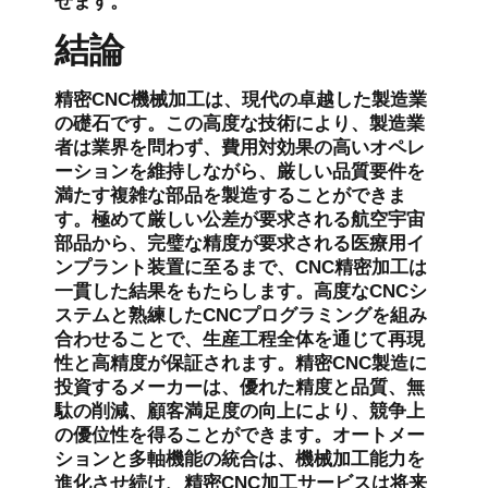
せます。
結論
精密CNC機械加工は、現代の卓越した製造業
の礎石です。この高度な技術により、製造業
者は業界を問わず、費用対効果の高いオペレ
ーションを維持しながら、厳しい品質要件を
満たす複雑な部品を製造することができま
す。極めて厳しい公差が要求される航空宇宙
部品から、完璧な精度が要求される医療用イ
ンプラント装置に至るまで、CNC精密加工は
一貫した結果をもたらします。高度なCNCシ
ステムと熟練したCNCプログラミングを組み
合わせることで、生産工程全体を通じて再現
性と高精度が保証されます。精密CNC製造に
投資するメーカーは、優れた精度と品質、無
駄の削減、顧客満足度の向上により、競争上
の優位性を得ることができます。オートメー
ションと多軸機能の統合は、機械加工能力を
進化させ続け、精密CNC加工サービスは将来