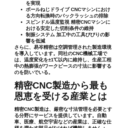
を実現
ボールねじドライブ
CNCマシンにおけ
る方向転換時のバックラッシュの排除
スピンドル温度監視
精密CNCマシンに
おける安定した切削条件の維持
制振システム
加工中の工具びびりの影
響を低減
さらに、易岑精密は空調管理された製造環境
を導入しています。同社のCNC機械工場で
は、温度変化を±1℃以内に維持し、生産工程
中の熱膨張がワークピースの寸法に影響する
のを防いでいる。
精密CNC製造から最も
恩恵を受ける産業とは
精密CNC製造は、厳密な寸法管理を必要とす
る分野にサービスを提供しています。自動
車、医療、航空宇宙などの産業は、正確な仕