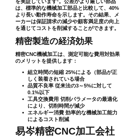
を実証しています¹。公差がより厳しい部品
は、標準的な機械加工部品と比較して、40%
より長い動作寿命を示します。その結果、メ
ーカーは保証請求の減少や顧客満足度の向上
を通じてコストを削減することができます。
精密製造の経済効果
精密CNC機械加工は、測定可能な費用対効果
のメリットを提供します：
組立時間の短縮
25%による（部品が正
しく装着されている場合
品質不良率
従来法の3～5%に対して
0.1%以下
工具交換費用
切削パラメータの最適化
により、切削時間が減少
エネルギー消費
効率的な機械加工能力
によるコスト削減
易岑精密CNC加工会社