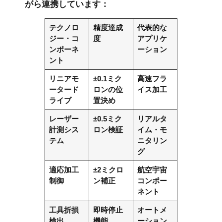
がら連携しています：
テクノロ
精度達成
代表的な
ジー・コ
度
アプリケ
ンポーネ
ーション
ント
リニアモ
±0.1ミク
高速フラ
ータード
ロンの位
イス加工
ライブ
置決め
レーザー
±0.5ミク
リアルタ
計測シス
ロン検証
イム・モ
テム
ニタリン
グ
適応加工
±2ミクロ
航空宇宙
制御
ン補正
コンポー
ネント
工具折損
即時停止
オートメ
検出
機能
ーション