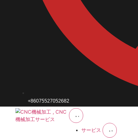
+86075527052682
サービス