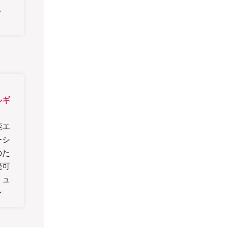
え
ルギ
能エ
ーシ
のた
続可
リュ
ン