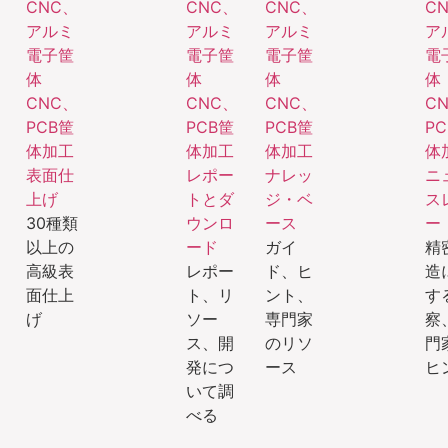
表面仕
レポー
ナレッ
ニ
上げ
トとダ
ジ・ベ
ス
30種類
ウンロ
ース
ー
以上の
ード
ガイ
精
高級表
レポー
ド、ヒ
造
面仕上
ト、リ
ント、
す
げ
ソー
専門家
察
ス、開
のリソ
門
発につ
ース
ヒ
いて調
べる