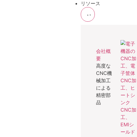
リソース
会社概
要
高度な
CNC機
械加工
による
精密部
品