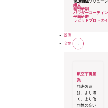
付加価値ソリュー
組立
精密研削
パウダーコーティ
平面研磨
ラピッドプロトタ
設備
産業
航空宇宙産
業
精密製造
は、より速
く、より信
頼性の高い