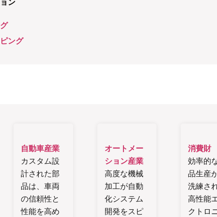
ション
ング
イピング
自動車産業
オートメー
消費財
カスタム設
ション産業
効率的
計された部
高度な機械
品生産
品は、車両
加工が自動
洗練さ
の信頼性と
化システム
高性能
性能を高め
開発をスピ
クトロ