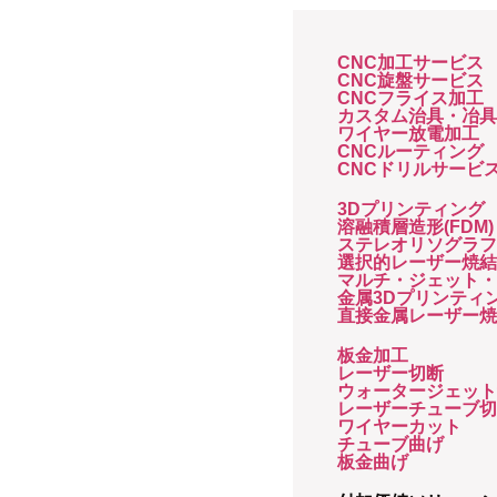
CNC加工サービス
CNC旋盤サービス
CNCフライス加工
カスタム治具・冶
ワイヤー放電加工
CNCルーティング
CNCドリルサービ
3Dプリンティング
溶融積層造形(FDM)
ステレオリソグラフ
選択的レーザー焼結(
マルチ・ジェット・
金属3Dプリンティ
直接金属レーザー
板金加工
レーザー切断
ウォータージェッ
レーザーチューブ
ワイヤーカット
チューブ曲げ
板金曲げ