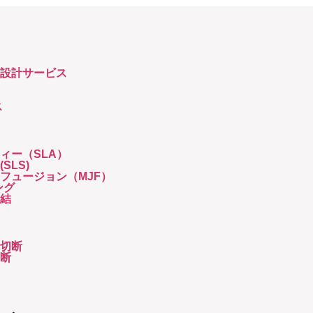
具設計サービス
ス
ィー（SLA）
SLS)
フュージョン（MJF）
ング
焼結
ト切断
切断