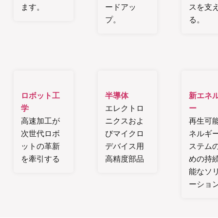
ます。
ードアッ
スを支
プ。
る。
ロボット工
半導体
新エネ
学
エレクトロ
ー
高速加工が
ニクスおよ
再生可
次世代ロボ
びマイクロ
ネルギ
ットの革新
デバイス用
ステム
を牽引する
高精度部品
めの持
能なソ
ーショ