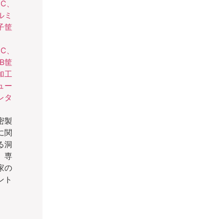
ュー
レタ
密製
に関
る洞
、専
家の
ント