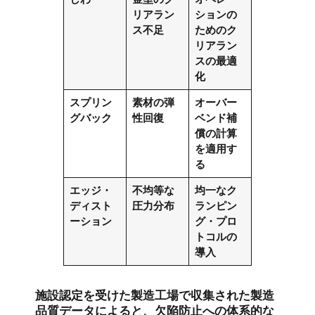
リアラン
ションの
ス不足
ためのク
リアラン
スの最適
化
スプリン
素材の弾
オーバー
グバック
性回復
ベンド補
償の計算
を適用す
る
エッジ・
不均等な
均一なク
ディスト
圧力分布
ランピン
ーション
グ・プロ
トコルの
導入
施設認定を受けた製造工場で収集された製造
品質データによると、欠陥防止への体系的な