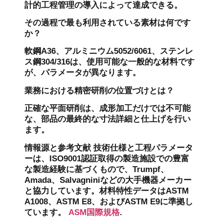
計的工程管理の導入によって達成できる。
その過程で最も利用されている素材は何です
か？
軟鋼A36、アルミニウム5052/6061、ステンレ
ス鋼304/316は、使用可能な一般的な材料です
が、パラメータが異なります。
業務における精密研削の位置づけとは？
正確な平面研削は、成形加工だけでは不可能
な、部品の最終的な寸法詳細と仕上げを行い
ます。
情報源と参考文献
技術仕様と工程パラメータ
ーは、ISO9001認証取得の製造施設での豊富
な製造経験に基づくもので、Trumpf、
Amada、Salvagniniなどの大手機器メーカー
と協力しています。材料特性データはASTM
A1008、ASTM E8、およびASTM E9に準拠し
ています。
ASM国際規格
.