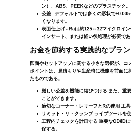
ン）、ABS、PEEKなどのプラスチック。
公差
- デフォルトでは多くの形状で±0.0
くなります。
表面仕上げ
- Raは約125～32マイク
インサート、または軽い後処理が必要であ
お金を節約する実践的なプラン
図面やセットアップに関する小さな選択が、コ
ポイントは、見積もりや生産時に機能を前面に
たものである。
厳しい公差を機能に結びつける
また、重要
ことができます。
適切なコーナー・レリーフとRの使用
工具
リミット・リ・クランプ
ライブツールを
工程内チェックを計画する
重要なOD/I
保する。