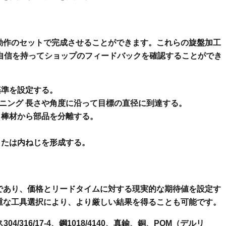
動作のセットで完成させることができます。これらの旋盤加工
自信を持ってショップのフィードバックを確認することができ
基準を設定する。
ニング
長さや角度に沿って目標の直径に到達する。
棒材から部品を分離する。
。
または内ねじを形成する。
であり、価格とリードタイムに対する現実的な期待値を設定す
重な工具選択により、より厳しい結果を得ることも可能です。
304/316/17-4、鋼1018/4140、真鍮、銅、POM（デルリ