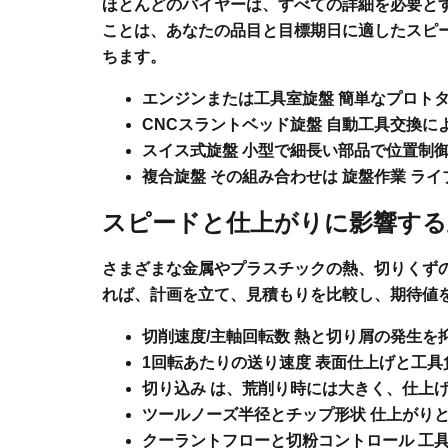
ほとんどのバイヤーは、すべての詳細を必要と
ことは、あなたの品目と目標期日に適したスピ
ちます。
エンジンまたは工具室旋盤
簡単なプロトタ
CNCスラントベッド旋盤
自動工具交換に
スイス式旋盤
小型で細長い部品で位置制御
複合旋盤
その組み合わせは
旋盤作業
ライ
スピードと仕上がりに影響する
さまざまな金属やプラスチックの熱、切りくず
れば、計画を立て、見積もりを比較し、期待値
切削速度/主軸回転数
熱と切り屑の発生を
1回転あたりの送り速度
表面仕上げと工具
切り込み
は、荒削り時には大きく、仕上
ツールノーズ半径とチップ形状
仕上がりと
クーラントフローと切粉コントロール
工具