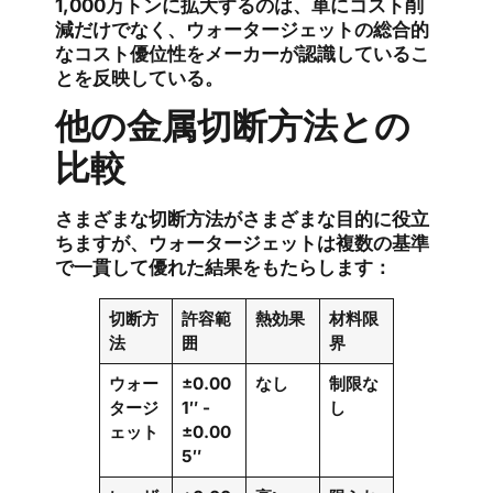
1,000万トンに拡大するのは、単にコスト削
減だけでなく、ウォータージェットの総合的
なコスト優位性をメーカーが認識しているこ
とを反映している。
他の金属切断方法との
比較
さまざまな切断方法がさまざまな目的に役立
ちますが、ウォータージェットは複数の基準
で一貫して優れた結果をもたらします：
切断方
許容範
熱効果
材料限
法
囲
界
ウォー
±0.00
なし
制限な
タージ
1″ -
し
ェット
±0.00
5″