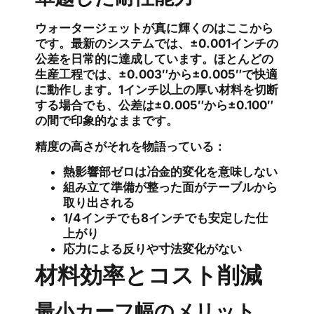
ウォータージェットが真に輝くのはここから
です。最新のシステムでは、±0.001インチの
公差を日常的に達成しています。ほとんどの
生産工程では、±0.003″から±0.005″で快適
に動作します。1インチ以上の厚い材料を切断
する場合でも、公差は±0.005″から±0.100″
の間で印象的なままです。
精度の高さがそれを物語っている：
熱影響部ゼロは冶金的変化を意味しない
組み立て準備が整った面がテーブルから
取り出される
1/4インチでも8インチでも安定した仕
上がり
応力による反りや寸法変化がない
材料効率とコスト削減
最小カーフ幅のメリット