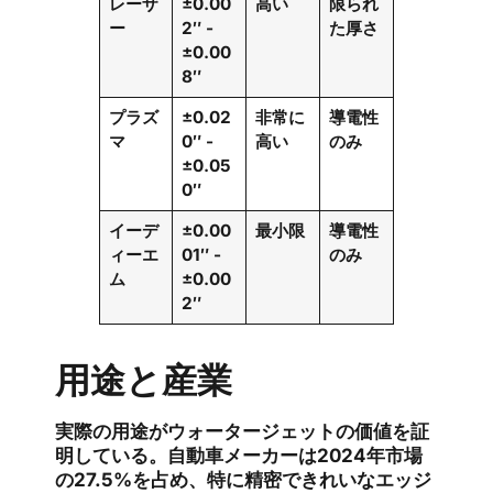
レーザ
±0.00
高い
限られ
ー
2″ -
た厚さ
±0.00
8″
プラズ
±0.02
非常に
導電性
マ
0″ -
高い
のみ
±0.05
0″
イーデ
±0.00
最小限
導電性
ィーエ
01″ -
のみ
ム
±0.00
2″
用途と産業
実際の用途がウォータージェットの価値を証
明している。自動車メーカーは2024年市場
の27.5%を占め、特に精密できれいなエッジ