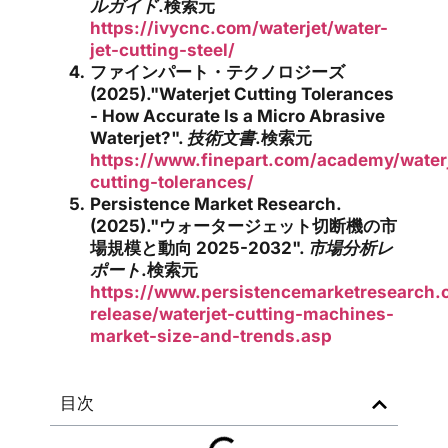
ルガイド
.検索元
https://ivycnc.com/waterjet/water-
jet-cutting-steel/
ファインパート・テクノロジーズ
(2025)."Waterjet Cutting Tolerances
- How Accurate Is a Micro Abrasive
Waterjet?".
技術文書
.検索元
https://www.finepart.com/academy/water
cutting-tolerances/
Persistence Market Research.
(2025)."ウォータージェット切断機の市
場規模と動向 2025-2032".
市場分析レ
ポート
.検索元
https://www.persistencemarketresearch.
release/waterjet-cutting-machines-
market-size-and-trends.asp
目次