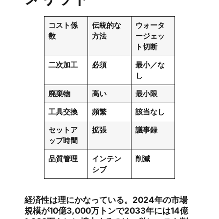
コスト係
伝統的な
ウォータ
数
方法
ージェッ
ト切断
二次加工
必須
最小／な
し
廃棄物
高い
最小限
工具交換
頻繁
該当なし
セットア
拡張
議事録
ップ時間
品質管理
インテン
削減
シブ
経済性は理にかなっている。2024年の市場
規模が10億3,000万トンで2033年には14億