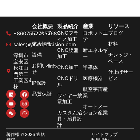
会社概要
製品紹介
産業
リソース
について
CNCフラ
ロボット工
ブログ
+86075527052682
イス加工
学
求人情報
材料
sales@yicenprecision.com
CNC旋盤
新エネルギ
設備
ナレッジ・
深圳市
加工
ー
ベース
宝安区
お問い合わ
CNC加工
半導体
松江山
せ
仕上げサー
門第二
CNCドリ
医療機器
ビス
工業区4
IP保護
ル
棟
航空宇宙産
品質保証
ワイヤー放
業
電加工
オートメー
カスタム治
ション産業
具・冶具設
計
著作権 © 2026 宜膳
サイトマップ