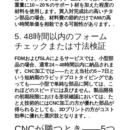
重量に10～20％のサポート材を加えた程度の
材料を使用します。買入対完成比の高いチタ
ン部品の場合、材料費の節約だけでAMの高
い時間単価を相殺できる可能性があります。.
5. 48時間以内のフォーム
チェックまたは寸法検証
FDMおよびSLAによるサービスでは、小型部
品の場合、通常24～48時間以内に納品されま
す。CNC加工では――たとえ当社の5～7日と
いう短納期のラピッドプロトタイピングであ
っても――小型で単純な部品に関しては、こ
れほどのスピードには及びません。製品開発
の初期段階における形状確認においては、た
とえ技術的にはCNC加工の方が優れた部品が
得られるとしても、3Dプリントの方がコスト
効率に優れた選択肢となります。.
CNCが勝つとき――5つ