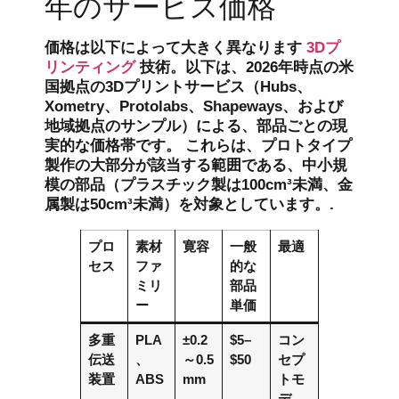
年のサービス価格
価格は以下によって大きく異なります
3Dプ
リンティング
技術。以下は、2026年時点の米
国拠点の3Dプリントサービス（Hubs、
Xometry、Protolabs、Shapeways、および
地域拠点のサンプル）による、部品ごとの現
実的な価格帯です。 これらは、プロトタイプ
製作の大部分が該当する範囲である、中小規
模の部品（プラスチック製は100cm³未満、金
属製は50cm³未満）を対象としています。.
プロ
素材
寛容
一般
最適
セス
ファ
的な
ミリ
部品
ー
単価
多重
PLA
±0.2
$5–
コン
伝送
、
～0.5
$50
セプ
装置
ABS
mm
トモ
、
デ