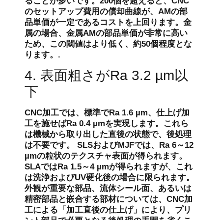
ることが多いです。200個を超えると、CNC
のセットアップ費用の償却曲線が、AMの部
品単価が一定であるコストを上回ります。金
属の場合、金属AMの部品単価が非常に高い
ため、この閾値はより低く、約50個程度とな
ります。.
4. 表面粗さがRa 3.2 µm以
下
CNC加工では、標準でRa 1.6 µm、仕上げ加
工を施せばRa 0.4 µmを実現します。これら
は機械から取り出した直後の状態で、後処理
は不要です。 SLSおよびMJFでは、Ra 6～12
µmの粒状のテクスチャ表面が得られます。
SLAではRa 1.5～4 µmが得られますが、これ
は洗浄およびUV硬化後の場合に限られます。
外観が重要な部品、流体シール面、あるいは
精密部品と嵌合する部材については、CNC加
工による「加工直後の仕上げ」により、プリ