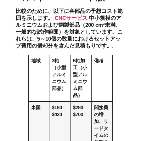
比較のために、以下に各部品の予想コスト範
囲を示します。
CNCサービス
中小規模のア
ルミニウムおよび鋼製部品（200 cm³未満、
一般的な試作範囲）を対象としています。こ
れらは、5～10個の数量におけるセットアッ
プ費用の償却分を含んだ見積もりです。.
地域
3軸
5軸加
備考
（小型
工（小
アルミ
型アル
ニウム
ミニウ
部品）
ム部
品）
米国
$180–
$280–
間接費
$420
$700
の増
加、リ
ードタ
イムの