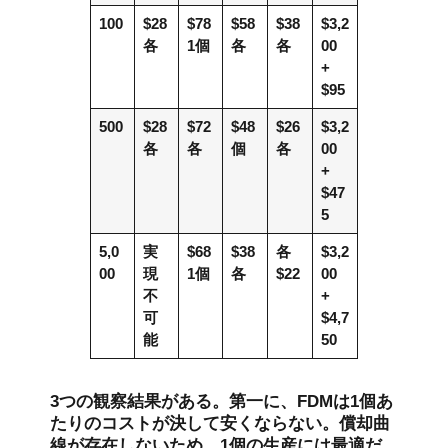
100
$28
$78
$58
$38
$3,2
各
1個
各
各
00
+
$95
500
$28
$72
$48
$26
$3,2
各
各
個
各
00
+
$47
5
5,0
実
$68
$38
各
$3,2
00
現
1個
各
$22
00
不
+
可
$4,7
能
50
3つの観察結果がある。第一に、FDMは1個あ
たりのコストが決して安くならない。償却曲
線が存在しないため、1個の生産には最適だ