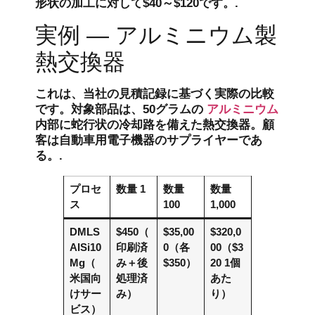
形状の加工に対して$40～$120です。.
実例 — アルミニウム製
熱交換器
これは、当社の見積記録に基づく実際の比較
です。対象部品は、50グラムの
アルミニウム
内部に蛇行状の冷却路を備えた熱交換器。顧
客は自動車用電子機器のサプライヤーであ
る。.
プロセ
数量 1
数量
数量
ス
100
1,000
DMLS
$450（
$35,00
$320,0
AlSi10
印刷済
0（各
00（$3
Mg（
み＋後
$350）
20 1個
米国向
処理済
あた
けサー
み）
り）
ビス）