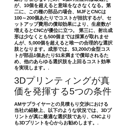
が、10個を超えると意味をなさなくなる。第
二に、この種の部品の場合、MJFとCNCは
100～200個あたりでコストが拮抗するが、セ
ットアップ費用の償却効果により、生産数が
増えるとCNCが優位に立つ。 第三に、射出成
形は少なくとも500個までは採算が取れませ
んが、5,000個を超えると唯一の合理的な選択
肢となります。成形では、$3,200の金型コス
トが部品1個あたり$1未満まで償却されるた
め、他のあらゆる選択肢を上回るコスト効率
を実現します。.
3Dプリンティングが真
価を発揮する5つの条件
AMサプライヤーとの見積もり交渉における
当社の経験上、以下のような状況では、3Dプ
リントが真に最適な選択肢であり、CNCより
も3Dプリントを心からお勧めします。.