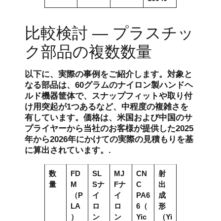
比較検討 — プラスチッ
ク部品の複数数量
以下に、実際の事例をご紹介します。対象と
なる部品は、60グラムのナイロン製ハンドヘ
ルド機器筐体で、スナップフィットや取り付
け用突起が1つあるなど、中程度の複雑さを
有しています。価格は、米国および中国のサ
プライヤーから当社のお客様が提供した2025
年から2026年にかけての実際の見積もりを基
に算出されています。.
数
FD
SL
MJ
CN
射
量
M
Sナ
Fナ
C
出
（P
イ
イ
PA6
成
LA
ロ
ロ
6（
形
）
ン
ン
Yic
（Yi