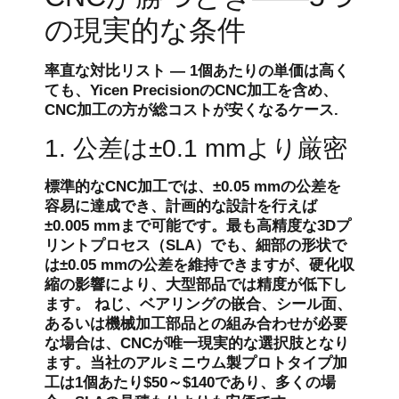
の現実的な条件
率直な対比リスト ― 1個あたりの単価は高く
ても、Yicen PrecisionのCNC加工を含め、
CNC加工の方が総コストが安くなるケース.
1. 公差は±0.1 mmより厳密
標準的なCNC加工では、±0.05 mmの公差を
容易に達成でき、計画的な設計を行えば
±0.005 mmまで可能です。最も高精度な3Dプ
リントプロセス（SLA）でも、細部の形状で
は±0.05 mmの公差を維持できますが、硬化収
縮の影響により、大型部品では精度が低下し
ます。 ねじ、ベアリングの嵌合、シール面、
あるいは機械加工部品との組み合わせが必要
な場合は、CNCが唯一現実的な選択肢となり
ます。当社のアルミニウム製プロトタイプ加
工は1個あたり$50～$140であり、多くの場