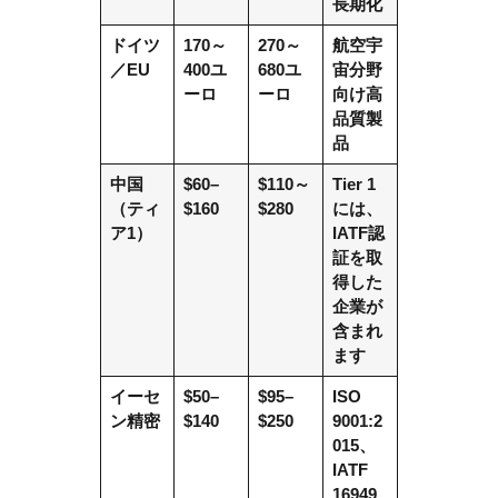
長期化
ドイツ
170～
270～
航空宇
／EU
400ユ
680ユ
宙分野
ーロ
ーロ
向け高
品質製
品
中国
$60–
$110～
Tier 1
（ティ
$160
$280
には、
ア1）
IATF認
証を取
得した
企業が
含まれ
ます
イーセ
$50–
$95–
ISO
ン精密
$140
$250
9001:2
015、
IATF
16949