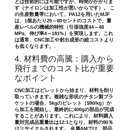
とは技術的には可能ですが、時間がかかりま
す（ナイロンは加工性が悪いからです）。 こ
の生産数量帯において、PA12を用いたMJF
は、1個あたり25～80セントのコストで、量
産レベルの機械的特性（引張強度44～48
MPa、伸び率4～181%）を実現します。これ
は通常、CNC加工や射出成形の総コストより
も低くなります。.
4. 材料費の高騰：購入から
飛行までのコスト比が重要
なポイント
CNC加工はビレットから始まり、材料を削り
取っていきます。複雑な形状のチタン製ブラ
ケットの場合、5kgのビレット（$90/kg）か
ら加工を開始し、最終的に400gの部品が完成
することがあります。これにより、材料購入
量対完成品重量比は12:1となり、材料の90％
はリサイクルされます。 金属AMでは、部品