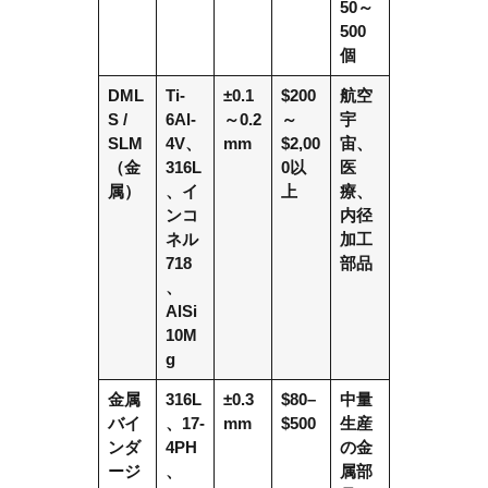
50～
500
個
DML
Ti-
±0.1
$200
航空
S /
6Al-
～0.2
～
宇
SLM
4V、
mm
$2,00
宙、
（金
316L
0以
医
属）
、イ
上
療、
ンコ
内径
ネル
加工
718
部品
、
AlSi
10M
g
金属
316L
±0.3
$80–
中量
バイ
、17-
mm
$500
生産
ンダ
4PH
の金
ージ
、
属部