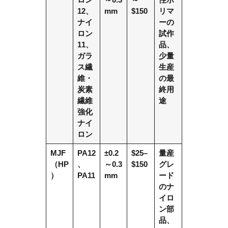
12、
mm
$150
リマ
ナイ
ーの
ロン
試作
11、
品、
ガラ
少量
ス繊
生産
維・
の最
炭素
終用
繊維
途
強化
ナイ
ロン
MJF
PA12
±0.2
$25–
量産
（HP
、
～0.3
$150
グレ
）
PA11
mm
ード
のナ
イロ
ン部
品、