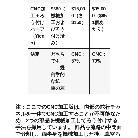
CNC加
$380（
$15,00
$95,00
工＋ろ
機械加
0（各
0（$95
う付け
工およ
$150）
1個あ
ハーフ
びろう
たり）
（Yice
付け済
n）
み）
決定
どちら
CNC：
CNC：
でも
57%
70%
――幾
何学的
な紙一
重の差
注：ここでのCNC加工版は、内部の蛇行チャ
ネルを一体でCNC加工することが不可能なた
め、2つの部品を機械加工してろう付けする
手法を採用しています。 部品を流路の中間面
で分割し、両半身を機械加工した後、真空ろ