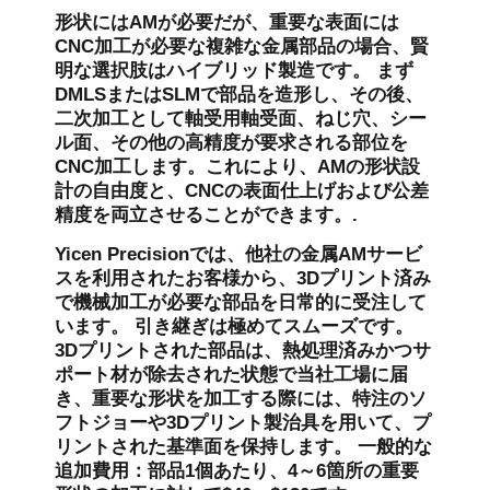
形状にはAMが必要だが、重要な表面には
CNC加工が必要な複雑な金属部品の場合、賢
明な選択肢はハイブリッド製造です。 まず
DMLSまたはSLMで部品を造形し、その後、
二次加工として軸受用軸受面、ねじ穴、シー
ル面、その他の高精度が要求される部位を
CNC加工します。これにより、AMの形状設
計の自由度と、CNCの表面仕上げおよび公差
精度を両立させることができます。.
Yicen Precisionでは、他社の金属AMサービ
スを利用されたお客様から、3Dプリント済み
で機械加工が必要な部品を日常的に受注して
います。 引き継ぎは極めてスムーズです。
3Dプリントされた部品は、熱処理済みかつサ
ポート材が除去された状態で当社工場に届
き、重要な形状を加工する際には、特注のソ
フトジョーや3Dプリント製治具を用いて、プ
リントされた基準面を保持します。 一般的な
追加費用：部品1個あたり、4～6箇所の重要