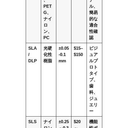
PET
ル、
G、
簡易
ナイ
的な
ロ
適合
ン、
性確
PC
認
SLA
光硬
±0.05
$15–
ビジ
/
化性
-0.1
$150
ュア
DLP
樹脂
mm
ルプ
ロト
タイ
プ、
歯
科、
ジュ
エリ
ー
SLS
ナイ
±0.25
$20
機能
ロン
～0.3
～
性ポ