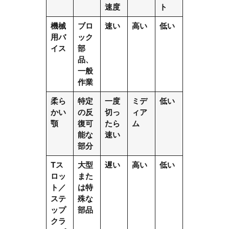
速度
ト
機械
ブロ
速い
高い
低い
用バ
ック
イス
部
品、
一般
作業
柔ら
特定
一度
ミデ
低い
かい
の反
切っ
ィア
顎
復可
たら
ム
能な
速い
部分
Tス
大型
遅い
高い
低い
ロッ
また
ト／
は特
ステ
殊な
ップ
部品
クラ