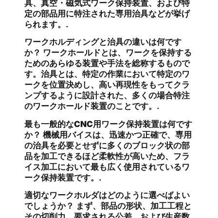
具、真空・磁気式ワーク保持装置、および特
定の部品用に特注された専用治具などが挙げ
られます。.
ワークホルディングと治具の違いは何です
か？
ワークホールドとは、ワークを保持する
ためのあらゆる装置や手法を総称するもので
す。治具とは、特定の作業において特定のワ
ークを位置決めし、高い再現性をもってクラ
ンプするように設計された、多くの場合特注
のワークホールド装置のことです。.
最も一般的なCNC用ワーク保持装置は何です
か？
機械用バイスは、迅速かつ正確で、専用
の治具を必要とせずに多くのブロック状の部
品を加工できるほど柔軟性が高いため、フラ
イス加工において最も広く使用されているワ
ーク保持装置です。.
適切なワークホルダはどのように選べばよい
でしょうか？
まず、部品の形状、加工工程と
その切削力、要求される公差、および生産数