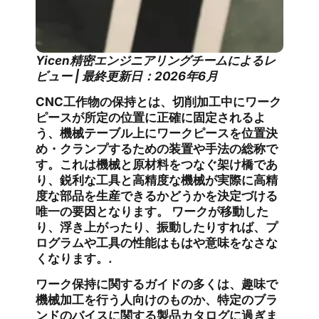
Yicen精密エンジニアリングチームによるレ
ビュー | 最終更新日：2026年6月
CNC工作物の保持とは、切削加工中にワーク
ピースが所定の位置に正確に固定されるよ
う、機械テーブル上にワークピースを位置決
め・クランプするための装置や手法の総称で
す。これは機械と原材料をつなぐ架け橋であ
り、鋭利な工具と高精度な機械が実際に高精
度な部品を生産できるかどうかを決定づける
唯一の要因となります。 ワークが移動した
り、浮き上がったり、振動したりすれば、プ
ログラムや工具の性能はもはや意味をなさな
くなります。.
ワーク保持に関するガイドの多くは、趣味で
機械加工を行う人向けのものか、特定のブラ
ンドのバイスに関する製品カタログに過ぎま