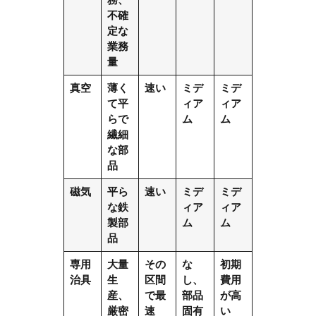
不確
定な
業務
量
真空
薄く
速い
ミデ
ミデ
て平
ィア
ィア
らで
ム
ム
繊細
な部
品
磁気
平ら
速い
ミデ
ミデ
な鉄
ィア
ィア
製部
ム
ム
品
専用
大量
その
な
初期
治具
生
区間
し、
費用
産、
で最
部品
が高
厳密
速
固有
い