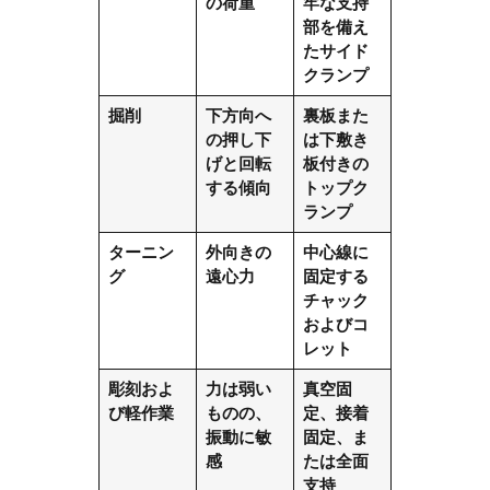
の荷重
牢な支持
部を備え
たサイド
クランプ
掘削
下方向へ
裏板また
の押し下
は下敷き
げと回転
板付きの
する傾向
トップク
ランプ
ターニン
外向きの
中心線に
グ
遠心力
固定する
チャック
およびコ
レット
彫刻およ
力は弱い
真空固
び軽作業
ものの、
定、接着
振動に敏
固定、ま
感
たは全面
支持