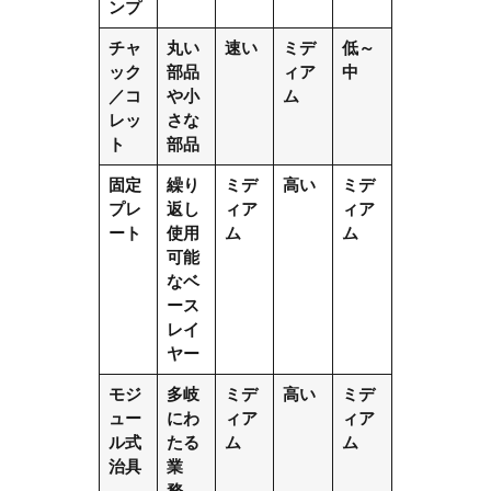
ンプ
チャ
丸い
速い
ミデ
低～
ック
部品
ィア
中
／コ
や小
ム
レッ
さな
ト
部品
固定
繰り
ミデ
高い
ミデ
プレ
返し
ィア
ィア
ート
使用
ム
ム
可能
なベ
ース
レイ
ヤー
モジ
多岐
ミデ
高い
ミデ
ュー
にわ
ィア
ィア
ル式
たる
ム
ム
治具
業
務、