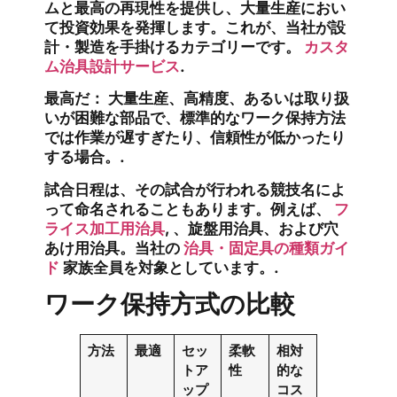
ムと最高の再現性を提供し、大量生産におい
て投資効果を発揮します。これが、当社が設
計・製造を手掛けるカテゴリーです。
カスタ
ム治具設計サービス
.
最高だ：
大量生産、高精度、あるいは取り扱
いが困難な部品で、標準的なワーク保持方法
では作業が遅すぎたり、信頼性が低かったり
する場合。.
試合日程は、その試合が行われる競技名によ
って命名されることもあります。例えば、
フ
ライス加工用治具
, 、旋盤用治具、および穴
あけ用治具。当社の
治具・固定具の種類ガイ
ド
家族全員を対象としています。.
ワーク保持方式の比較
方法
最適
セッ
柔軟
相対
トア
性
的な
ップ
コス